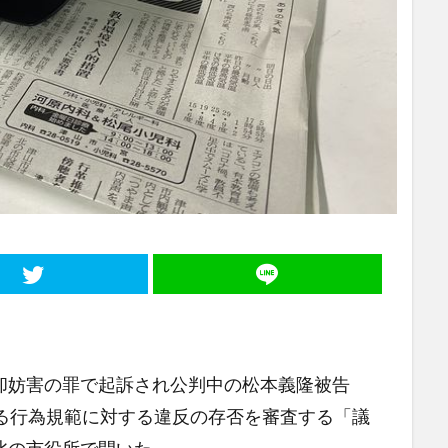
妨害の罪で起訴され公判中の松本義隆被告
める行為規範に対する違反の存否を審査する「議