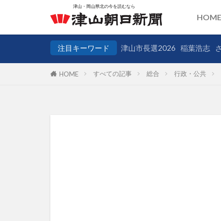
HOM
注目キーワード
津山市長選2026
稲葉浩志
すべての記事
総合
行政・公共
HOME