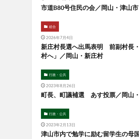
市道B80号住民の会／岡山・津山市
総合
2026年7月4日
新庄村長選へ出馬表明 前副村長
村へ」／岡山・新庄村
行政・公共
2023年8月26日
町長、町議補選 あす投票／岡山
行政・公共
2023年2月13日
津山市内で勉学に励む留学生の母