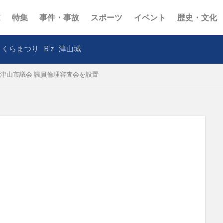
E
特集
事件・事故
スポーツ
イベント
歴史・文化
さくらまつり
B’z
津山城
津山市議会 議員倫理審査会を設置