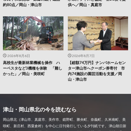
約80点／岡山・津山市
供へ／岡山・真庭市
2026年8月6日
2026年8月7日
高校生が最新林業機械を操作 ハ
【総額74万円】ナンバホームセン
ーベスタなど3機種を体験 「難し
ター津山市へクーポン券寄付 市
かった」／岡山・美咲町
内74施設の園芸活動を支援／岡
山・津山市
津山・岡山県北の今を読むなら
岡山県北（津山市、真庭市、美作市、鏡野町、勝央町、奈義町、久米南町、美
咲町、新庄村、西粟倉村）を中心に日刊発行している夕刊紙です。 津山朝日新