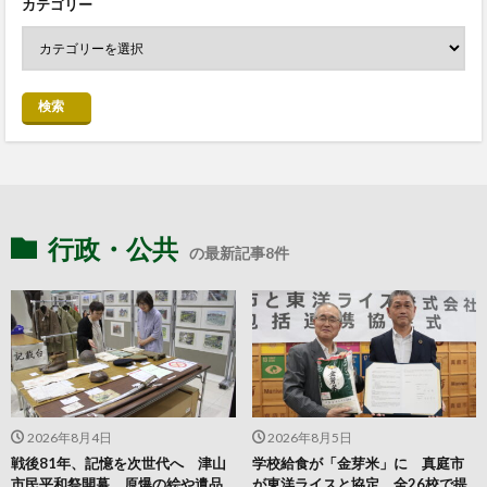
カテゴリー
検索
行政・公共
の最新記事8件
2026年8月4日
2026年8月5日
戦後81年、記憶を次世代へ 津山
学校給食が「金芽米」に 真庭市
市民平和祭開幕 原爆の絵や遺品
が東洋ライスと協定 全26校で提