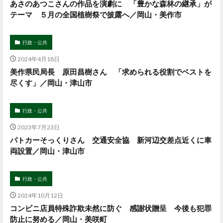
あさのあつこさんの作品を演劇に 「豊かな森林の継承」が
テーマ ５月の全国植樹祭で披露へ／岡山・美作市
行政・公共
2024年4月18日
美作県民局長 原田昌樹さん 「求められる役割でベストを
尽くす」／岡山・津山市
行政・公共
2023年7月23日
パトカーそっくりさん 交通安全協 新河辺交差点近くに車
両設置／岡山・津山市
行政・公共
2024年10月12日
コンビニ店員特殊詐欺未然に防ぐ 感謝状贈呈 今後も犯罪
防止に努める／岡山・美咲町