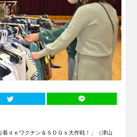
着ｄｅワクチン＆ＳＤＧｓ大作戦！」（津山