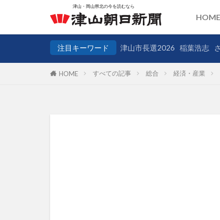
HOM
注目キーワード
津山市長選2026
稲葉浩志
すべての記事
総合
経済・産業
HOME