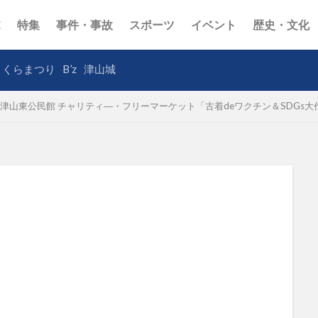
E
特集
事件・事故
スポーツ
イベント
歴史・文化
さくらまつり
B’z
津山城
津山東公民館 チャリティ―・フリーマーケット「古着deワクチン＆SDGs大