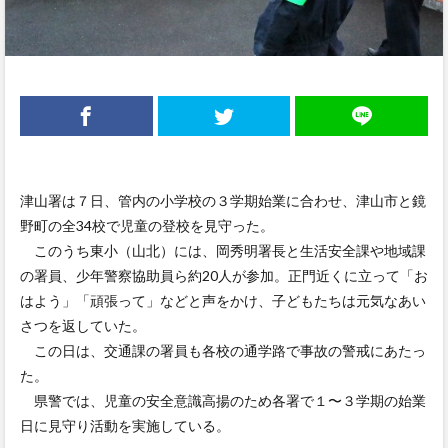
津山署は７日、管内の小学校の３学期始業に合わせ、津山市と鏡
野町の全34校で児童の登校を見守った。
このうち東小（山北）には、岡秀明署長と生活安全課や地域課
の署員、少年警察協助員ら約20人が参加。正門近くに立って「お
はよう」「頑張って」などと声をかけ、子どもたちは元気なあい
さつを返していた。
この日は、交通課の署員も各校の通学路で事故の警戒にあたっ
た。
県警では、児童の安全意識高揚のため各署で１〜３学期の始業
日に見守り活動を実施している。