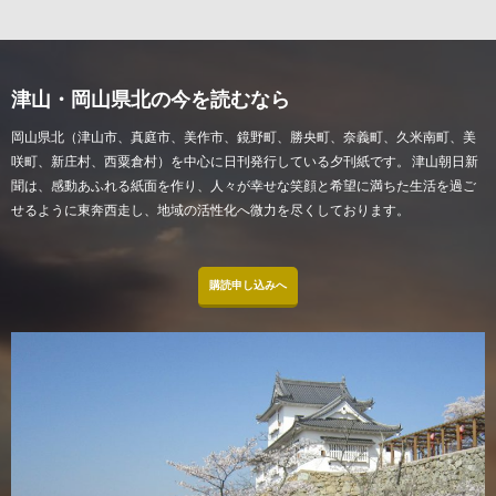
津山・岡山県北の今を読むなら
岡山県北（津山市、真庭市、美作市、鏡野町、勝央町、奈義町、久米南町、美
咲町、新庄村、西粟倉村）を中心に日刊発行している夕刊紙です。 津山朝日新
聞は、感動あふれる紙面を作り、人々が幸せな笑顔と希望に満ちた生活を過ご
せるように東奔西走し、地域の活性化へ微力を尽くしております。
購読申し込みへ