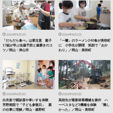
2026年8月2日
2026年8月2日
「だらだら食べ」は要注意 親子
「一蘭」のラーメン240食が美咲町
17組が学ぶ虫歯予防と歯磨きのコ
に 小学生が調理 笑顔で「おか
ツ／岡山・津山市
わり」／岡山・美咲町
2026年8月3日
2026年8月6日
白衣姿で聴診器や車いすを体験
高校生が最新林業機械を操作 ハ
芳野病院で「子ども参観日」 親
ーベスタなど3機種を体験 「難し
の仕事に理解／岡山・鏡野町
かった」／岡山・美咲町