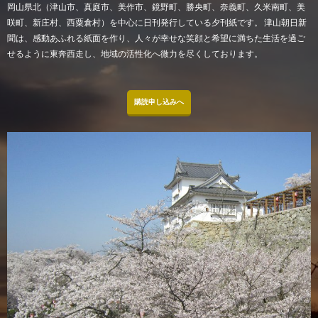
岡山県北（津山市、真庭市、美作市、鏡野町、勝央町、奈義町、久米南町、美
咲町、新庄村、西粟倉村）を中心に日刊発行している夕刊紙です。 津山朝日新
聞は、感動あふれる紙面を作り、人々が幸せな笑顔と希望に満ちた生活を過ご
せるように東奔西走し、地域の活性化へ微力を尽くしております。
購読申し込みへ