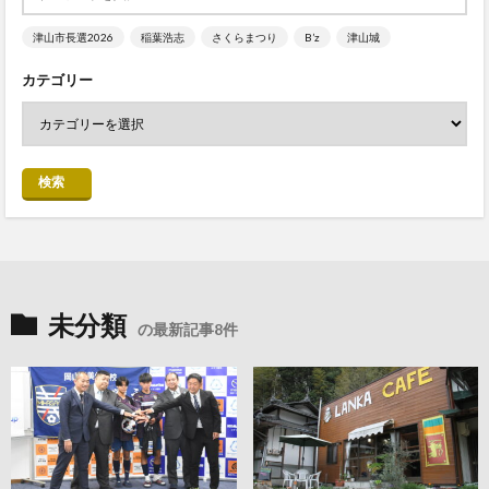
津山市長選2026
稲葉浩志
さくらまつり
B’z
津山城
カテゴリー
検索
未分類
の最新記事8件