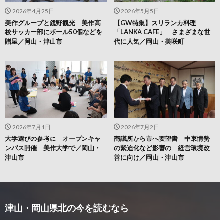
2026年4月25日
2026年5月5日
美作グループと鏡野観光 美作高
【GW特集】スリランカ料理
校サッカー部にボール50個などを
「LANKA CAFE」 さまざまな世
贈呈／岡山・津山市
代に人気／岡山・美咲町
2026年7月1日
2026年7月2日
大学選びの参考に オープンキャ
商議所から市へ要望書 中東情勢
ンパス開催 美作大学で／岡山・
の緊迫化など影響の 経営環境改
津山市
善に向け／岡山・津山市
津山・岡山県北の今を読むなら