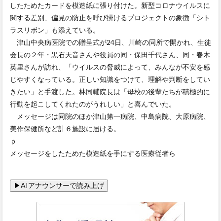
したためたカードを模造紙に張り付けた。新型コロナウイルスに
関する差別、偏見の防止を呼び掛けるプロジェクトの象徴「シト
ラスリボン」も添えている。
津山中央病医院での贈呈式が24日、川崎の同所で開かれ、生徒
会長の２年・黒石天音さんや役員の同・保田千代さん、同・春木
英里さんが訪れ、「ウイルスの脅威によって、みんなが不安を感
じやすくなっている。正しい知識をつけて、理解や判断をしてい
きたい」と手渡した。林同輔院長は「母校の後輩たちが積極的に
行動を起こしてくれたのがうれしい」と喜んでいた。
メッセージは同院のほか津山第一病院、中島病院、大原病院、
美作保健所など計６施設に届ける。
ｐ
メッセージをしたためた模造紙を手にする医療従者ら