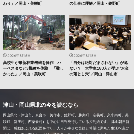
わり」／岡山・美咲町
の仕事に理解／岡山・鏡野町
2026年8月6日
2026年8月8日
高校生が最新林業機械を操作 ハ
「自分は絶対だまされない」が危
ーベスタなど3機種を体験 「難し
ない？ 大学生180人が学ぶ“お金
かった」／岡山・美咲町
の落とし穴”／岡山・津山市
津山・岡山県北の今を読むなら
岡山県北（津山市、真庭市、美作市、鏡野町、勝央町、奈義町、久米南町、美
咲町、新庄村、西粟倉村）を中心に日刊発行している夕刊紙です。 津山朝日新
聞は、感動あふれる紙面を作り、人々が幸せな笑顔と希望に満ちた生活を過ご