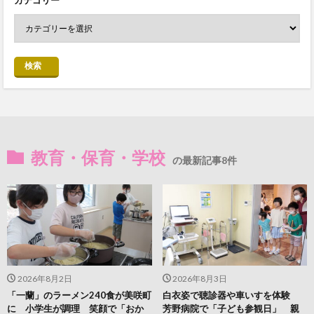
検索
教育・保育・学校
の最新記事8件
2026年8月2日
2026年8月3日
「一蘭」のラーメン240食が美咲町
白衣姿で聴診器や車いすを体験
に 小学生が調理 笑顔で「おか
芳野病院で「子ども参観日」 親