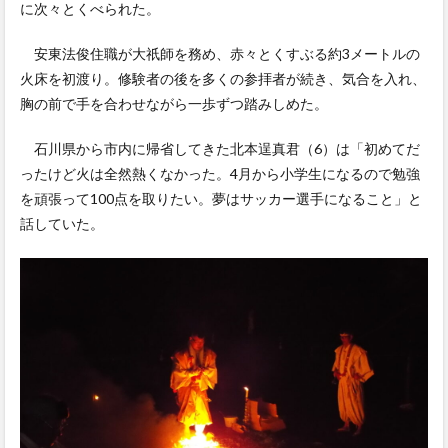
に次々とくべられた。
安東法俊住職が大祇師を務め、赤々とくすぶる約3メートルの
火床を初渡り。修験者の後を多くの参拝者が続き、気合を入れ、
胸の前で手を合わせながら一歩ずつ踏みしめた。
石川県から市内に帰省してきた北本逞真君（6）は「初めてだ
ったけど火は全然熱くなかった。4月から小学生になるので勉強
を頑張って100点を取りたい。夢はサッカー選手になること」と
話していた。