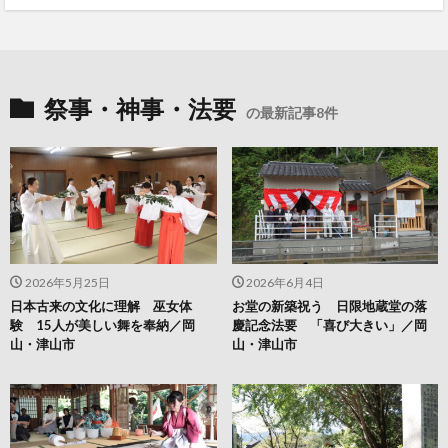
祭事・神事・法要
の最新記事8件
2026年5月25日
2026年6月4日
日本古来の文化に理解 巫女体
お堂の新築祝う 日限地蔵堂の落
験 15人が美しい舞を奉納／岡
慶記念法要 「喜び大きい」／岡
山・津山市
山・津山市