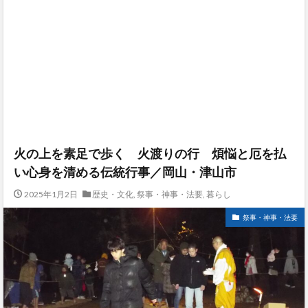
火の上を素足で歩く 火渡りの行 煩悩と厄を払
い心身を清める伝統行事／岡山・津山市
2025年1月2日
歴史・文化
,
祭事・神事・法要
,
暮らし
祭事・神事・法要