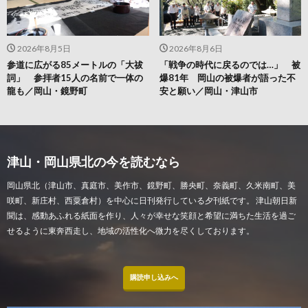
2026年8月5日
2026年8月6日
参道に広がる85メートルの「大祓
「戦争の時代に戻るのでは…」 被
詞」 参拝者15人の名前で一体の
爆81年 岡山の被爆者が語った不
龍も／岡山・鏡野町
安と願い／岡山・津山市
津山・岡山県北の今を読むなら
岡山県北（津山市、真庭市、美作市、鏡野町、勝央町、奈義町、久米南町、美
咲町、新庄村、西粟倉村）を中心に日刊発行している夕刊紙です。 津山朝日新
聞は、感動あふれる紙面を作り、人々が幸せな笑顔と希望に満ちた生活を過ご
せるように東奔西走し、地域の活性化へ微力を尽くしております。
購読申し込みへ