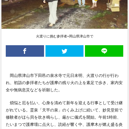
火渡りに挑む参拝者=岡山県津山市で
岡山県津山市下田邑の泉水寺で元日未明、火渡りの行が行わ
れ、初詣の参拝者たちが護摩の残り火の上を素足で歩き、家内安
全や無病息災などを祈願した。
煩悩と厄を払い、心身を清めて新年を迎える行事として受け継
がれている。霊泉「天平の泉」のくみ上げに続いて、妙見堂前で
修験者がほら貝を吹き鳴らし、厳かに儀式を開始。午前1時前、
たいまつで護摩壇に点火し、読経が響く中、護摩木が燃え盛る炎