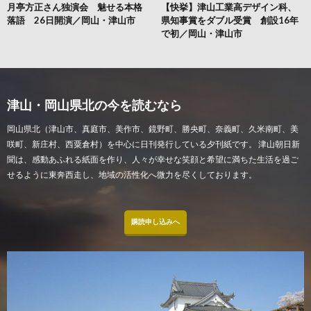
月亭方正さん独演会 魅せる本格
【快挙】津山工業高デザイン科、
落語 26日開演／岡山・津山市
県知事賞をダブル受賞 創設16年
で初／岡山・津山市
津山・岡山県北の今を読むなら
岡山県北（津山市、真庭市、美作市、鏡野町、勝央町、奈義町、久米南町、美
咲町、新庄村、西粟倉村）を中心に日刊発行している夕刊紙です。 津山朝日新
聞は、感動あふれる紙面を作り、人々が幸せな笑顔と希望に満ちた生活を過ご
せるように東奔西走し、地域の活性化へ微力を尽くしております。
購読申し込みへ