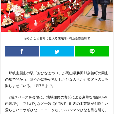
華やかな段飾りに見入る来場者=岡山県奈義町で
那岐山麓山の駅「おひなまつり」が岡山県勝田郡奈義町の同山
の駅で開かれ、華やかに勢ぞろいしたひな人形が行楽客らの目を
楽しませている。4月7日まで。
2階スペースを会場に、地域住民の寄託による豪華な段飾りや
内裏びな、立ちびななど十数点が並び、町内の工芸家が創作した
愛らしいウサギびな、ユニークなアンパンマンびなも目を引く。