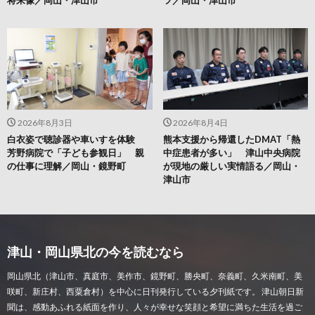
将来像／岡山・津山市
ツ／岡山・津山市
2026年8月3日
2026年8月4日
白衣姿で聴診器や車いすを体験
熊本支援から帰還したDMAT「熱
芳野病院で「子ども参観日」 親
中症患者が多い」 津山中央病院
の仕事に理解／岡山・鏡野町
が現地の厳しい実情語る／岡山・
津山市
津山・岡山県北の今を読むなら
岡山県北（津山市、真庭市、美作市、鏡野町、勝央町、奈義町、久米南町、美
咲町、新庄村、西粟倉村）を中心に日刊発行している夕刊紙です。 津山朝日新
聞は、感動あふれる紙面を作り、人々が幸せな笑顔と希望に満ちた生活を過ご