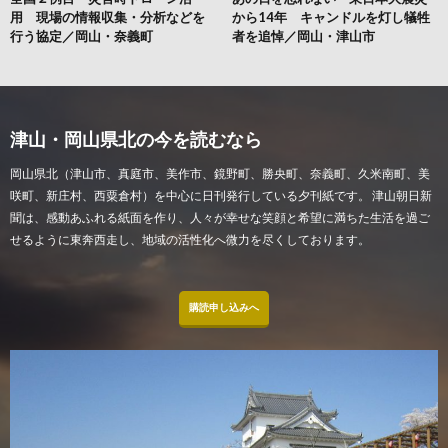
用 現場の情報収集・分析などを
から14年 キャンドルを灯し犠牲
行う協定／岡山・奈義町
者を追悼／岡山・津山市
津山・岡山県北の今を読むなら
岡山県北（津山市、真庭市、美作市、鏡野町、勝央町、奈義町、久米南町、美
咲町、新庄村、西粟倉村）を中心に日刊発行している夕刊紙です。 津山朝日新
聞は、感動あふれる紙面を作り、人々が幸せな笑顔と希望に満ちた生活を過ご
せるように東奔西走し、地域の活性化へ微力を尽くしております。
購読申し込みへ