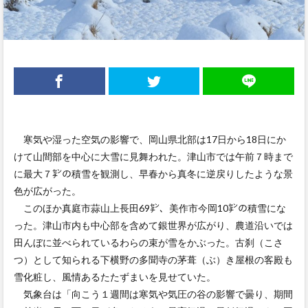
寒気や湿った空気の影響で、岡山県北部は17日から18日にか
けて山間部を中心に大雪に見舞われた。津山市では午前７時まで
に最大７㌢の積雪を観測し、早春から真冬に逆戻りしたような景
色が広がった。
このほか真庭市蒜山上長田69㌢、美作市今岡10㌢の積雪にな
った。津山市内も中心部を含めて銀世界が広がり、農道沿いでは
田んぼに並べられているわらの束が雪をかぶった。古刹（こさ
つ）として知られる下横野の多聞寺の茅葺（ぶ）き屋根の客殿も
雪化粧し、風情あるたたずまいを見せていた。
気象台は「向こう１週間は寒気や気圧の谷の影響で曇り、期間