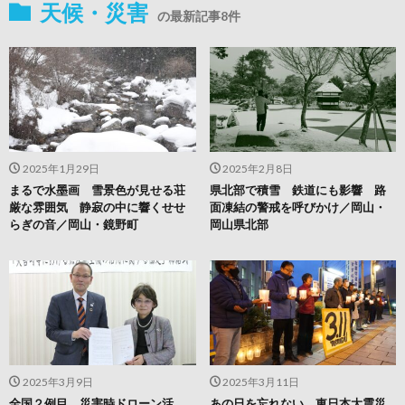
天候・災害
の最新記事8件
2025年1月29日
2025年2月8日
まるで水墨画 雪景色が見せる荘
県北部で積雪 鉄道にも影響 路
厳な雰囲気 静寂の中に響くせせ
面凍結の警戒を呼びかけ／岡山・
らぎの音／岡山・鏡野町
岡山県北部
2025年3月9日
2025年3月11日
全国２例目 災害時ドローン活
あの日を忘れない 東日本大震災