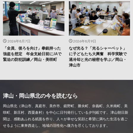
2026年8月7日
2026年8月9日
「全員、後ろを向け」拳銃持った
なぜ光る？「光るシャーベット」
強盗を想定 年金支給日前にJAで
に子どもたち大興奮 科学実験で
緊迫の防犯訓練／岡山・美咲町
過冷却と光の秘密を学ぶ／岡山・
津山市
津山・岡山県北の今を読むなら
岡山県北（津山市、真庭市、美作市、鏡野町、勝央町、奈義町、久米南町、美
咲町、新庄村、西粟倉村）を中心に日刊発行している夕刊紙です。 津山朝日新
聞は、感動あふれる紙面を作り、人々が幸せな笑顔と希望に満ちた生活を過ご
せるように東奔西走し、地域の活性化へ微力を尽くしております。