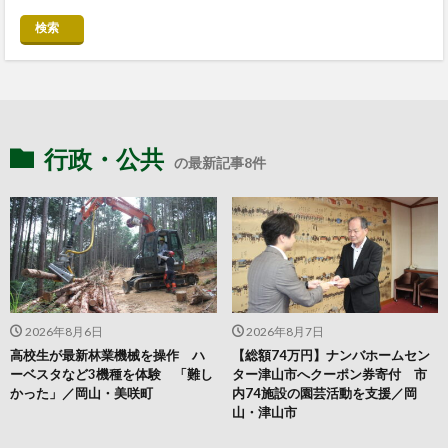
検索
行政・公共
の最新記事8件
2026年8月6日
2026年8月7日
高校生が最新林業機械を操作 ハ
【総額74万円】ナンバホームセン
ーベスタなど3機種を体験 「難し
ター津山市へクーポン券寄付 市
かった」／岡山・美咲町
内74施設の園芸活動を支援／岡
山・津山市