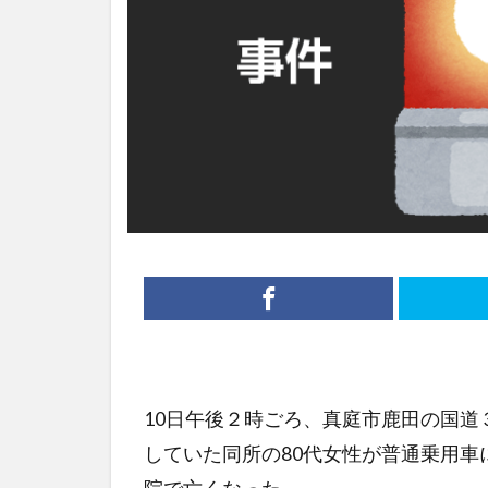
10日午後２時ごろ、真庭市鹿田の国
していた同所の80代女性が普通乗用