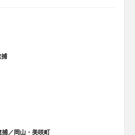
逮捕
逮捕／岡山・美咲町