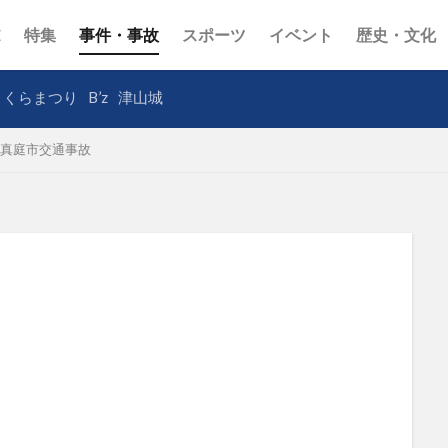
E
特集
事件・事故
スポーツ
イベント
歴史・文化
さくらまつり
B’z
津山城
真庭市交通事故