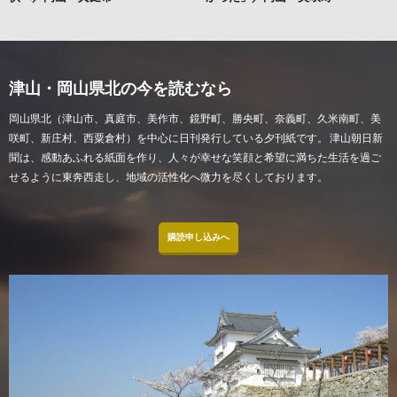
津山・岡山県北の今を読むなら
岡山県北（津山市、真庭市、美作市、鏡野町、勝央町、奈義町、久米南町、美
咲町、新庄村、西粟倉村）を中心に日刊発行している夕刊紙です。 津山朝日新
聞は、感動あふれる紙面を作り、人々が幸せな笑顔と希望に満ちた生活を過ご
せるように東奔西走し、地域の活性化へ微力を尽くしております。
購読申し込みへ