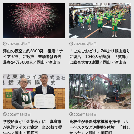
2026年8月3日
2026年8月3日
津山の夜空に約8300発 復活「ナ
「ごんごおどり」7年ぶり鶴山通り
イアガラ」に歓声 来場者は過去
に復活 1040人が熱演 「笑舞」
最多14万5000人／岡山・津山市
は総合大賞3連覇／岡山・津山市
2026年8月5日
2026年8月6日
学校給食が「金芽米」に 真庭市
高校生が最新林業機械を操作 ハ
が東洋ライスと協定 全26校で提
ーベスタなど3機種を体験 「難し
供へ／岡山・真庭市
かった」／岡山・美咲町