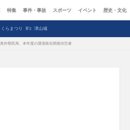
E
特集
事件・事故
スポーツ
イベント
歴史・文化
さくらまつり
B’z
津山城
美作県民局、本年度の環境衛生関係功労者