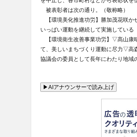
を中止し、各市町村などから表彰状を
被表彰者は次の通り。（敬称略）
【環境美化推進功労】勝加茂花咲かせ
いっぱい運動を継続して実施している
【環境衛生改善事業功労】▽髙山康晴
て、美しいまちづくり運動に尽力▽高
協議会の委員として長年にわたり地域