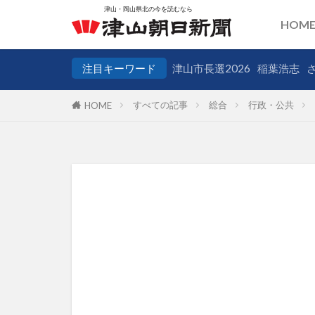
HOM
注目キーワード
津山市長選2026
稲葉浩志
すべての記事
総合
行政・公共
HOME