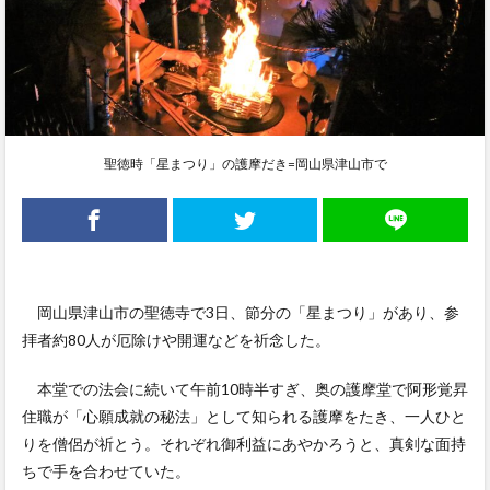
聖徳時「星まつり」の護摩だき=岡山県津山市で
岡山県津山市の聖徳寺で3日、節分の「星まつり」があり、参
拝者約80人が厄除けや開運などを祈念した。
本堂での法会に続いて午前10時半すぎ、奥の護摩堂で阿形覚昇
住職が「心願成就の秘法」として知られる護摩をたき、一人ひと
りを僧侶が祈とう。それぞれ御利益にあやかろうと、真剣な面持
ちで手を合わせていた。