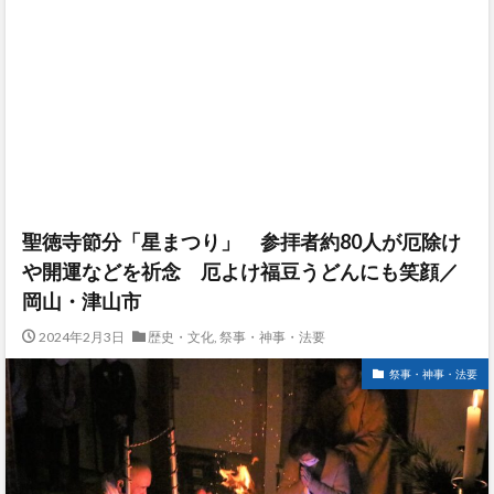
聖徳寺節分「星まつり」 参拝者約80人が厄除け
や開運などを祈念 厄よけ福豆うどんにも笑顔／
岡山・津山市
2024年2月3日
歴史・文化
,
祭事・神事・法要
祭事・神事・法要