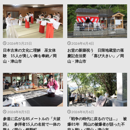
2026年5月25日
2026年6月4日
日本古来の文化に理解 巫女体
お堂の新築祝う 日限地蔵堂の落
験 15人が美しい舞を奉納／岡
慶記念法要 「喜び大きい」／岡
山・津山市
山・津山市
2026年8月5日
2026年8月6日
参道に広がる85メートルの「大祓
「戦争の時代に戻るのでは…」 被
詞」 参拝者15人の名前で一体の
爆81年 岡山の被爆者が語った不
龍も／岡山・鏡野町
安と願い／岡山・津山市