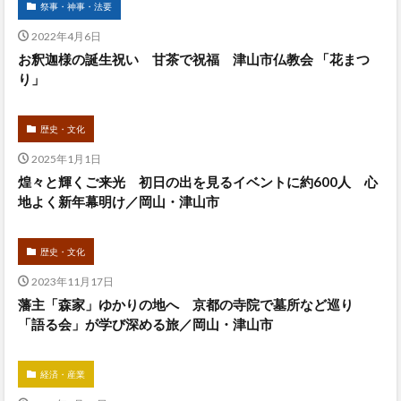
祭事・神事・法要
2022年4月6日
お釈迦様の誕生祝い 甘茶で祝福 津山市仏教会 「花まつ
り」
歴史・文化
2025年1月1日
煌々と輝くご来光 初日の出を見るイベントに約600人 心
地よく新年幕明け／岡山・津山市
歴史・文化
2023年11月17日
藩主「森家」ゆかりの地へ 京都の寺院で墓所など巡り
「語る会」が学び深める旅／岡山・津山市
経済・産業