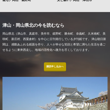
津山・岡山県北の今を読むなら
岡山県北（津山市、真庭市、美作市、鏡野町、勝央町、奈義町、久米南町、美
咲町、新庄村、西粟倉村）を中心に日刊発行している夕刊紙です。 津山朝日新
聞は、感動あふれる紙面を作り、人々が幸せな笑顔と希望に満ちた生活を過ご
せるように東奔西走し、地域の活性化へ微力を尽くしております。
購読申し込みへ