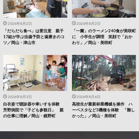
2026年8月2日
2026年8月2日
「だらだら食べ」は要注意 親子
「一蘭」のラーメン240食が美咲町
17組が学ぶ虫歯予防と歯磨きのコ
に 小学生が調理 笑顔で「おか
ツ／岡山・津山市
わり」／岡山・美咲町
2026年8月3日
2026年8月6日
白衣姿で聴診器や車いすを体験
高校生が最新林業機械を操作 ハ
芳野病院で「子ども参観日」 親
ーベスタなど3機種を体験 「難し
の仕事に理解／岡山・鏡野町
かった」／岡山・美咲町