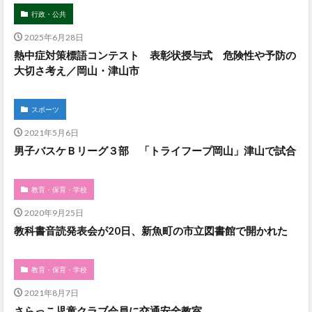
行政・公共
2025年6月28日
熱中症対策標語コンテスト 表彰状授与式 危険性や予防の
大切さ考え／岡山・津山市
スポーツ
2021年5月6日
男子バスケＢリーグ３部 「トライフープ岡山」津山で試合
教育・保育・学校
2020年9月25日
教科書音読発表会が20日、新魚町の市立図書館で開かれた
教育・保育・学校
2021年8月7日
さらっこ児童クラブ会員に交通安全教室