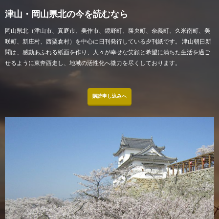
津山・岡山県北の今を読むなら
岡山県北（津山市、真庭市、美作市、鏡野町、勝央町、奈義町、久米南町、美
咲町、新庄村、西粟倉村）を中心に日刊発行している夕刊紙です。 津山朝日新
聞は、感動あふれる紙面を作り、人々が幸せな笑顔と希望に満ちた生活を過ご
せるように東奔西走し、地域の活性化へ微力を尽くしております。
購読申し込みへ