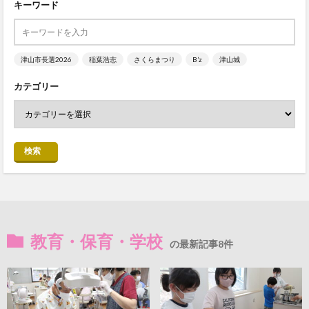
キーワード
津山市長選2026
稲葉浩志
さくらまつり
B’z
津山城
カテゴリー
検索
教育・保育・学校
の最新記事8件