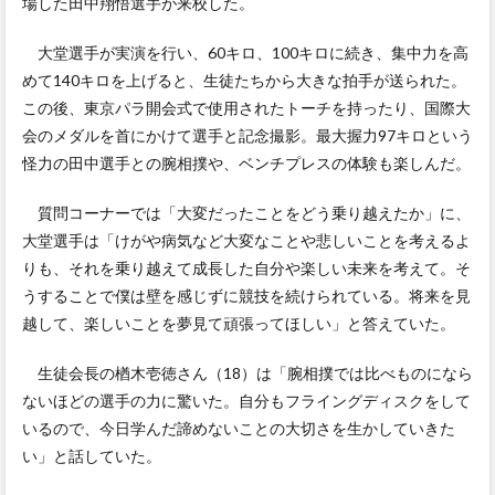
場した田中翔悟選手が来校した。
大堂選手が実演を行い、60キロ、100キロに続き、集中力を高
めて140キロを上げると、生徒たちから大きな拍手が送られた。
この後、東京パラ開会式で使用されたトーチを持ったり、国際大
会のメダルを首にかけて選手と記念撮影。最大握力97キロという
怪力の田中選手との腕相撲や、ベンチプレスの体験も楽しんだ。
質問コーナーでは「大変だったことをどう乗り越えたか」に、
大堂選手は「けがや病気など大変なことや悲しいことを考えるよ
りも、それを乗り越えて成長した自分や楽しい未来を考えて。そ
うすることで僕は壁を感じずに競技を続けられている。将来を見
越して、楽しいことを夢見て頑張ってほしい」と答えていた。
生徒会長の楢木壱徳さん（18）は「腕相撲では比べものになら
ないほどの選手の力に驚いた。自分もフライングディスクをして
いるので、今日学んだ諦めないことの大切さを生かしていきた
い」と話していた。