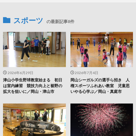
スポーツ
の最新記事8件
2026年6月29日
2026年7月4日
津山小学生野球教室始まる 初日
岡山シーガルズの選手ら招き 人
は室内練習 競技力向上と裾野の
権スポーツふれあい教室 児童思
拡大を狙いに／岡山・津山市
いやる心学ぶ／岡山・真庭市