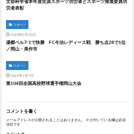
文部科学省本年度生涯スポーツ功労者とスポーツ推進委員功
労者表彰
スポーツ
2024年5月13日
湯郷ベル7-1で快勝 FC今治レディース戦 勝ち点28で1位
／岡山・美作市
スポーツ
2022年7月7日
第104回全国高校野球選手権岡山大会
コメントを書く
メールアドレスが公開されることはありません。
※
が付いている欄は必須
項目です
コメント
※