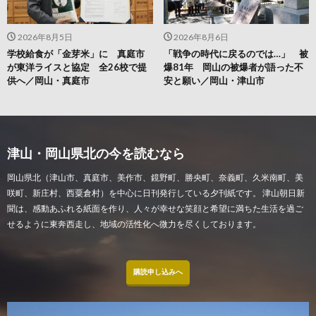
2026年8月5日
2026年8月6日
学校給食が「金芽米」に 真庭市
「戦争の時代に戻るのでは…」 被
が東洋ライスと協定 全26校で提
爆81年 岡山の被爆者が語った不
供へ／岡山・真庭市
安と願い／岡山・津山市
津山・岡山県北の今を読むなら
岡山県北（津山市、真庭市、美作市、鏡野町、勝央町、奈義町、久米南町、美
咲町、新庄村、西粟倉村）を中心に日刊発行している夕刊紙です。 津山朝日新
聞は、感動あふれる紙面を作り、人々が幸せな笑顔と希望に満ちた生活を過ご
せるように東奔西走し、地域の活性化へ微力を尽くしております。
購読申し込みへ