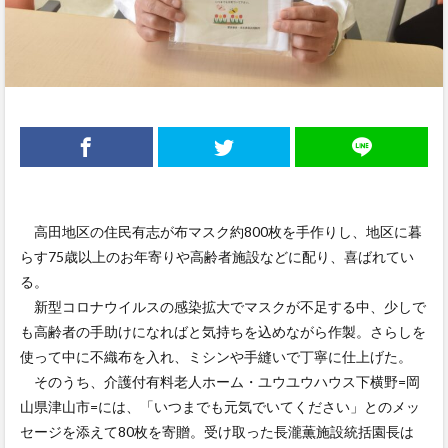
高田地区の住民有志が布マスク約800枚を手作りし、地区に暮
らす75歳以上のお年寄りや高齢者施設などに配り、喜ばれてい
る。
新型コロナウイルスの感染拡大でマスクが不足する中、少しで
も高齢者の手助けになればと気持ちを込めながら作製。さらしを
使って中に不織布を入れ、ミシンや手縫いで丁寧に仕上げた。
そのうち、介護付有料老人ホーム・ユウユウハウス下横野=岡
山県津山市=には、「いつまでも元気でいてください」とのメッ
セージを添えて80枚を寄贈。受け取った長瀧薫施設統括園長は