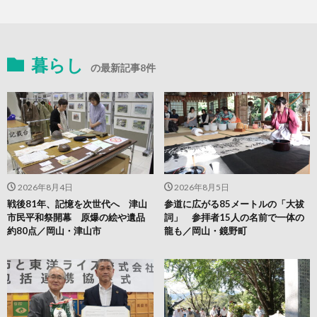
暮らし
の最新記事8件
2026年8月4日
2026年8月5日
戦後81年、記憶を次世代へ 津山
参道に広がる85メートルの「大祓
市民平和祭開幕 原爆の絵や遺品
詞」 参拝者15人の名前で一体の
約80点／岡山・津山市
龍も／岡山・鏡野町