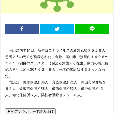
岡山県内で14日、新型コロナウイルスの新規感染者５２６人、
患者２人の死亡が発表された。倉敷、岡山市では県内１４０６〜
１４１３例目のクラスター（感染者集団）が発生。県内の感染確
認の累計は延べ30万６２４９人、死者の累計は４３３人となっ
た。
内訳は、美作保健所36人、真庭保健所21人、岡山市保健所２
５５人、倉敷市保健所58人、備前保健所52人、備中保健所43
人、備北保健所16人、陽性者登録センター45人。