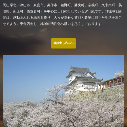
岡山県北（津山市、真庭市、美作市、鏡野町、勝央町、奈義町、久米南町、美
咲町、新庄村、西粟倉村）を中心に日刊発行している夕刊紙です。 津山朝日新
聞は、感動あふれる紙面を作り、人々が幸せな笑顔と希望に満ちた生活を過ご
せるように東奔西走し、地域の活性化へ微力を尽くしております。
購読申し込みへ