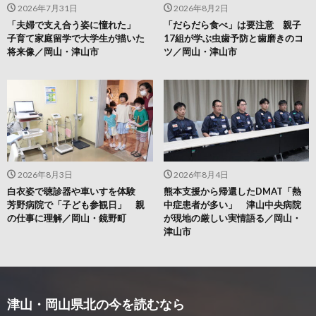
2026年7月31日
2026年8月2日
「夫婦で支え合う姿に憧れた」
「だらだら食べ」は要注意 親子
子育て家庭留学で大学生が描いた
17組が学ぶ虫歯予防と歯磨きのコ
将来像／岡山・津山市
ツ／岡山・津山市
2026年8月3日
2026年8月4日
白衣姿で聴診器や車いすを体験
熊本支援から帰還したDMAT「熱
芳野病院で「子ども参観日」 親
中症患者が多い」 津山中央病院
の仕事に理解／岡山・鏡野町
が現地の厳しい実情語る／岡山・
津山市
津山・岡山県北の今を読むなら