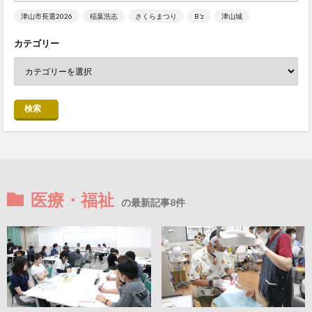
津山市長選2026
稲葉浩志
さくらまつり
B’z
津山城
カテゴリー
検索
医療・福祉
の最新記事8件