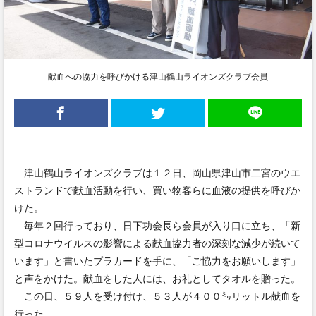
献血への協力を呼びかける津山鶴山ライオンズクラブ会員
津山鶴山ライオンズクラブは１２日、岡山県津山市二宮のウエ
ストランドで献血活動を行い、買い物客らに血液の提供を呼びか
けた。
毎年２回行っており、日下功会長ら会員が入り口に立ち、「新
型コロナウイルスの影響による献血協力者の深刻な減少が続いて
います」と書いたプラカードを手に、「ご協力をお願いします」
と声をかけた。献血をした人には、お礼としてタオルを贈った。
この日、５９人を受け付け、５３人が４００㍉リットル献血を
行った。