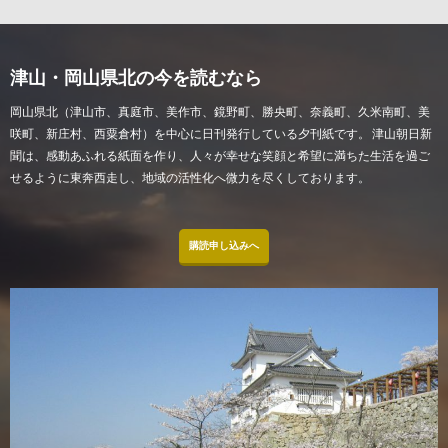
津山・岡山県北の今を読むなら
岡山県北（津山市、真庭市、美作市、鏡野町、勝央町、奈義町、久米南町、美
咲町、新庄村、西粟倉村）を中心に日刊発行している夕刊紙です。 津山朝日新
聞は、感動あふれる紙面を作り、人々が幸せな笑顔と希望に満ちた生活を過ご
せるように東奔西走し、地域の活性化へ微力を尽くしております。
購読申し込みへ