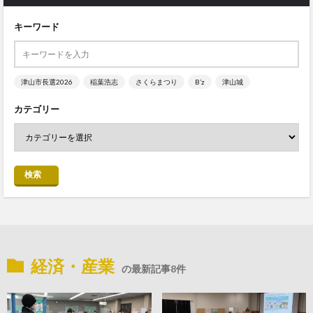
キーワード
津山市長選2026
稲葉浩志
さくらまつり
B’z
津山城
カテゴリー
検索
経済・産業
の最新記事8件