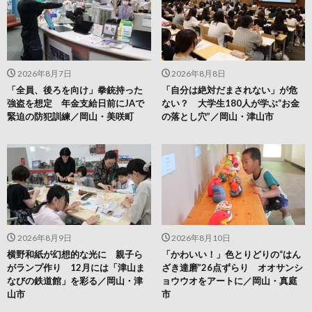
2026年8月7日
2026年8月8日
「全員、後ろを向け」拳銃持った
「自分は絶対だまされない」が危
強盗を想定 年金支給日前にJAで
ない？ 大学生180人が学ぶ“お金
緊迫の防犯訓練／岡山・美咲町
の落とし穴”／岡山・津山市
2026年8月9日
2026年8月10日
横野和紙が幻想的な光に 親子ら
「かわいい！」色とりどりの“はん
がランプ作り 12月には「津山ま
ざき達磨”26点ずらり オオサンシ
なびの鉄道館」を彩る／岡山・津
ョウウオをアートに／岡山・真庭
山市
市