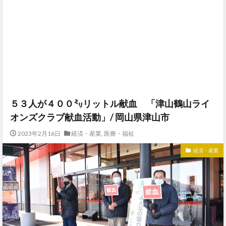
５３人が４００㍉リットル献血 「津山鶴山ライ
オンズクラブ献血活動」/ 岡山県津山市
2023年2月16日
経済・産業
,
医療・福祉
経済・産業