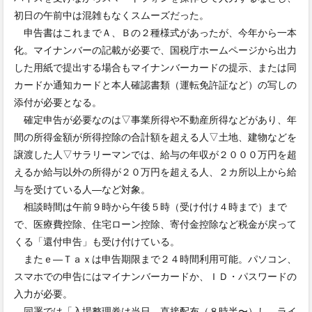
初日の午前中は混雑もなくスムーズだった。
申告書はこれまでＡ、Ｂの２種様式があったが、今年から一本
化。マイナンバーの記載が必要で、国税庁ホームページから出力
した用紙で提出する場合もマイナンバーカードの提示、または同
カードか通知カードと本人確認書類（運転免許証など）の写しの
添付が必要となる。
確定申告が必要なのは▽事業所得や不動産所得などがあり、年
間の所得金額が所得控除の合計額を超える人▽土地、建物などを
譲渡した人▽サラリーマンでは、給与の年収が２０００万円を超
えるか給与以外の所得が２０万円を超える人、２カ所以上から給
与を受けている人―など対象。
相談時間は午前９時から午後５時（受け付け４時まで）まで
で、医療費控除、住宅ローン控除、寄付金控除など税金が戻って
くる「還付申告」も受け付けている。
またｅ―Ｔａｘは申告期限まで２４時間利用可能。パソコン、
スマホでの申告にはマイナンバーカードか、ＩＤ・パスワードの
入力が必要。
同署では「入場整理券は当日、直接配布（８時半〜）し、ライ