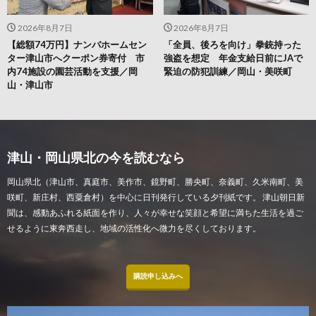
2026年8月7日
2026年8月7日
【総額74万円】ナンバホームセン
「全員、後ろを向け」拳銃持った
ター津山市へクーポン券寄付 市
強盗を想定 年金支給日前にJAで
内74施設の園芸活動を支援／岡
緊迫の防犯訓練／岡山・美咲町
山・津山市
津山・岡山県北の今を読むなら
岡山県北（津山市、真庭市、美作市、鏡野町、勝央町、奈義町、久米南町、美
咲町、新庄村、西粟倉村）を中心に日刊発行している夕刊紙です。 津山朝日新
聞は、感動あふれる紙面を作り、人々が幸せな笑顔と希望に満ちた生活を過ご
せるように東奔西走し、地域の活性化へ微力を尽くしております。
購読申し込みへ