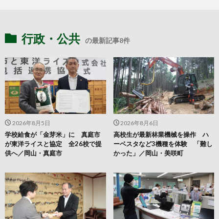
行政・公共
の最新記事8件
2026年8月5日
2026年8月6日
学校給食が「金芽米」に 真庭市
高校生が最新林業機械を操作 ハ
が東洋ライスと協定 全26校で提
ーベスタなど3機種を体験 「難し
供へ／岡山・真庭市
かった」／岡山・美咲町