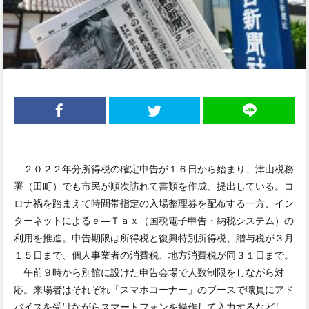
２０２２年分所得税の確定申告が１６日から始まり、津山税務
署（田町）でも市民が順次訪れて書類を作成、提出している。コ
ロナ禍を踏まえて時間帯指定の入場整理券を配布する一方、イン
ターネットによるｅ―Ｔａｘ（国税電子申告・納税システム）の
利用を推進。申告期限は所得税と復興特別所得税、贈与税が３月
１５日まで、個人事業者の消費税、地方消費税が同３１日まで。
午前９時から別館に設けた申告会場で人数制限をしながら対
応。来場者はそれぞれ「スマホコーナー」のブースで職員にアド
バイスを受けながらスマートフォンを操作して入力するなどし、