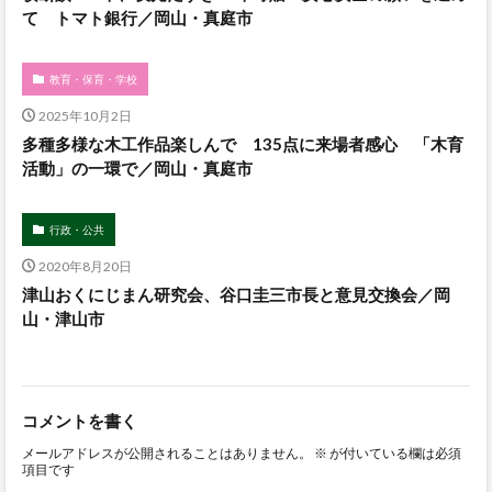
て トマト銀行／岡山・真庭市
教育・保育・学校
2025年10月2日
多種多様な木工作品楽しんで 135点に来場者感心 「木育
活動」の一環で／岡山・真庭市
行政・公共
2020年8月20日
津山おくにじまん研究会、谷口圭三市長と意見交換会／岡
山・津山市
コメントを書く
メールアドレスが公開されることはありません。
※
が付いている欄は必須
項目です