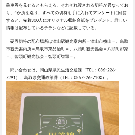
乗車券を見せるともらえる。それぞれ渡される切符が異なってお
り、4か所を巡り、すべての切符を手に入れてアンケートに回答
すると、先着300人にオリジナル収納台紙をプレゼント。詳しい
情報は配布しているチラシなどに記載している。
硬券切符の配布場所は津山駅観光案内所＝津山市横山＝、鳥取
市観光案内所＝鳥取市東品治町＝、八頭町観光協会＝八頭町郡家
＝、智頭町観光協会＝智頭町智頭＝。
問い合わせは、岡山県県民生活交通課（TEL：086ｰ226ｰ
7291）、鳥取県交通政策課（TEL：0857ｰ26ｰ7100）。