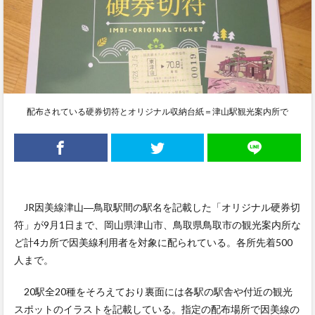
配布されている硬券切符とオリジナル収納台紙＝津山駅観光案内所で
JR因美線津山―鳥取駅間の駅名を記載した「オリジナル硬券切
符」が9月1日まで、岡山県津山市、鳥取県鳥取市の観光案内所な
ど計4カ所で因美線利用者を対象に配られている。各所先着500
人まで。
20駅全20種をそろえており裏面には各駅の駅舎や付近の観光
スポットのイラストを記載している。指定の配布場所で因美線の