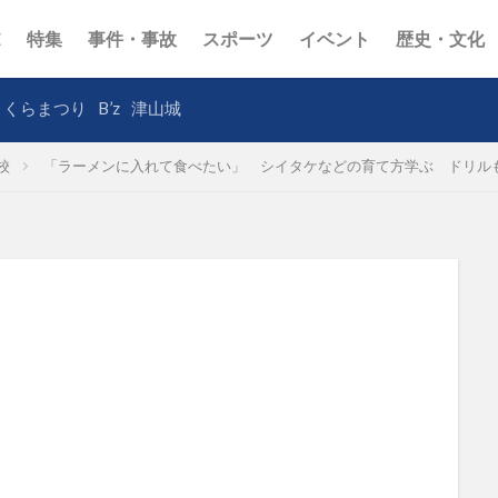
E
特集
事件・事故
スポーツ
イベント
歴史・文化
さくらまつり
B’z
津山城
校
「ラーメンに入れて食べたい」 シイタケなどの育て方学ぶ ドリル