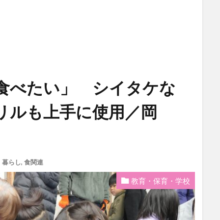
食べたい」 シイタケな
リルも上手に使用／岡
,
暮らし
,
食関連
教育・保育・学校