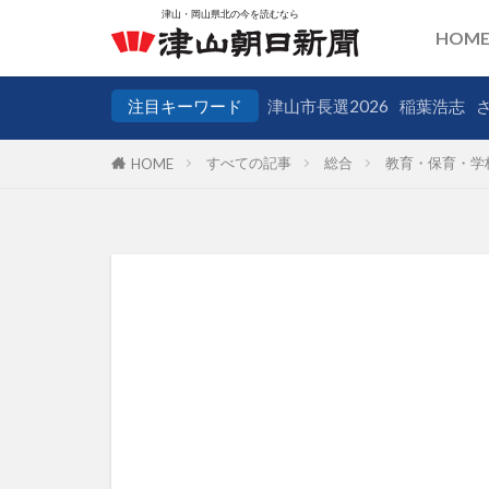
HOM
注目キーワード
津山市長選2026
稲葉浩志
すべての記事
総合
教育・保育・学
HOME