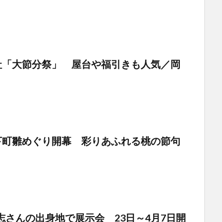
社「大節分祭」 屋台や福引きも人気／岡
下町雛めぐり開幕 彩りあふれる桃の節句
志さんの出身地で展示会 23日～4月7日開