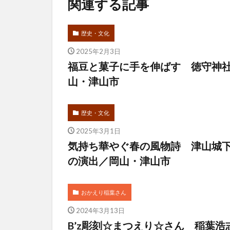
関連する記事
歴史・文化
2025年2月3日
福豆と菓子に手を伸ばす 徳守神
山・津山市
歴史・文化
2025年3月1日
気持ち華やぐ春の風物詩 津山城
の演出／岡山・津山市
おかえり稲葉さん
2024年3月13日
B’z彫刻☆まつえり☆さん 稲葉浩