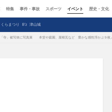
E
特集
事件・事故
スポーツ
イベント
歴史・文化
さくらまつり
B’z
津山城
「寺」被写体に写真展 本堂や庭園、屋根瓦など 豊かな感性浮かぶ９枚