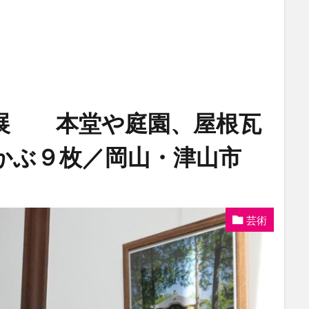
展 本堂や庭園、屋根瓦
かぶ９枚／岡山・津山市
芸術