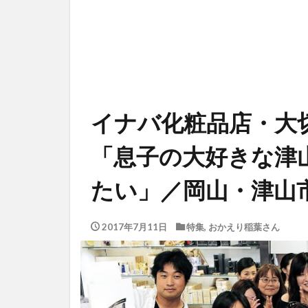
イナバ化粧品店・
「息子の大好きな津
たい」／岡山・津山
2017年7月11日
特集
,
おかえり稲葉さん