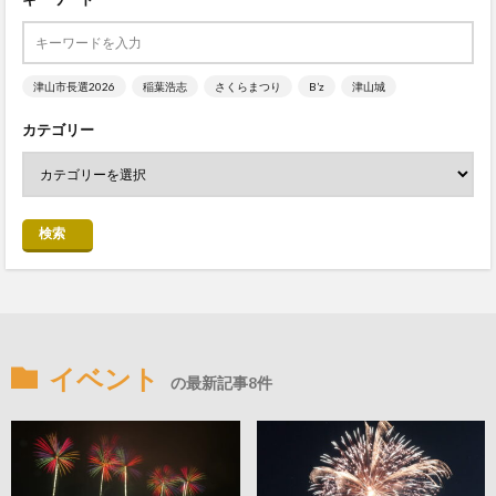
津山市長選2026
稲葉浩志
さくらまつり
B’z
津山城
カテゴリー
検索
イベント
の最新記事8件