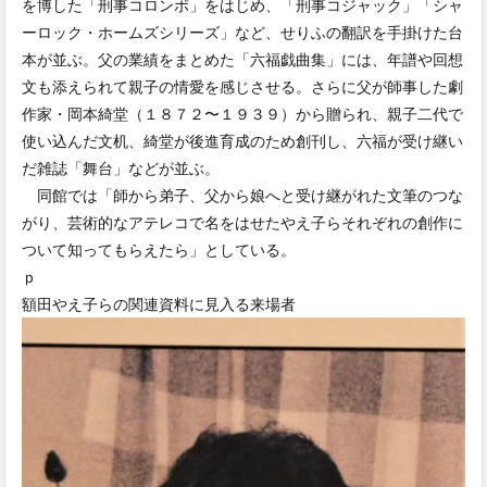
を博した「刑事コロンボ」をはじめ、「刑事コジャック」「シャ
ーロック・ホームズシリーズ」など、せりふの翻訳を手掛けた台
本が並ぶ。父の業績をまとめた「六福戯曲集」には、年譜や回想
文も添えられて親子の情愛を感じさせる。さらに父が師事した劇
作家・岡本綺堂（１８７２〜１９３９）から贈られ、親子二代で
使い込んだ文机、綺堂が後進育成のため創刊し、六福が受け継い
だ雑誌「舞台」などが並ぶ。
同館では「師から弟子、父から娘へと受け継がれた文筆のつな
がり、芸術的なアテレコで名をはせたやえ子らそれぞれの創作に
ついて知ってもらえたら」としている。
ｐ
額田やえ子らの関連資料に見入る来場者