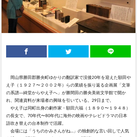
岡山県勝田郡勝央町ゆかりの翻訳家で没後20年を迎えた額田や
え子（１９２７〜２００２年）らの業績を振り返る企画展「文筆
の系譜―綺堂からやえ子へ」が勝間田の勝央美術文学館で開か
れ、関連資料が来場者の興味を引いている。29日まで。
やえ子は同町出身の劇作家・額田六福（１８９０〜１９４８）
の長女で、70年代〜80年代に海外の映画やテレビドラマの日本
語吹き替えの台本制作で活躍。
会場には「うちのかみさんがね…」の独創的な言い回しで人気