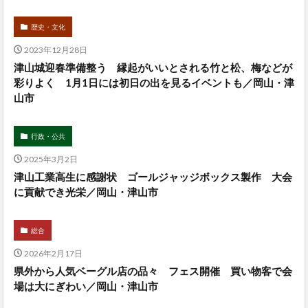
歴史・文化
2023年12月28日
津山城迎春準備整う 縁起がいいとされる竹と松、梅などが
彩りよく 1月1日には初日の出を見るイベントも／岡山・津
山市
行政・公共
2025年3月2日
津山工業高生に感謝状 ゴールジャッジボックス製作 大会
に貢献でき光栄／岡山・津山市
総合
2026年2月17日
県外から人気ベーグル店の品々 フェス開催 買い物客で会
場は大にぎわい／岡山・津山市