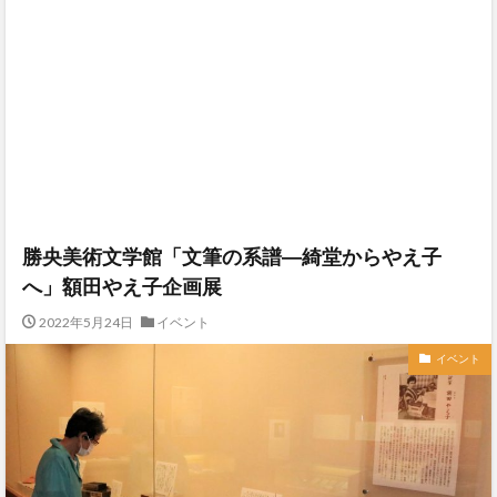
勝央美術文学館「文筆の系譜―綺堂からやえ子
へ」額田やえ子企画展
2022年5月24日
イベント
イベント