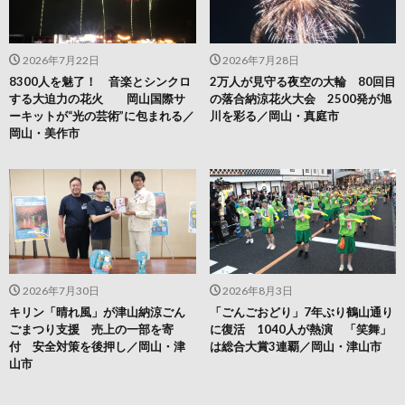
2026年7月22日
2026年7月28日
8300人を魅了！ 音楽とシンクロ
2万人が見守る夜空の大輪 80回目
する大迫力の花火 岡山国際サ
の落合納涼花火大会 2500発が旭
ーキットが“光の芸術”に包まれる／
川を彩る／岡山・真庭市
岡山・美作市
2026年7月30日
2026年8月3日
キリン「晴れ風」が津山納涼ごん
「ごんごおどり」7年ぶり鶴山通り
ごまつり支援 売上の一部を寄
に復活 1040人が熱演 「笑舞」
付 安全対策を後押し／岡山・津
は総合大賞3連覇／岡山・津山市
山市