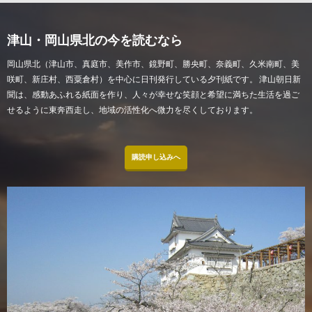
津山・岡山県北の今を読むなら
岡山県北（津山市、真庭市、美作市、鏡野町、勝央町、奈義町、久米南町、美
咲町、新庄村、西粟倉村）を中心に日刊発行している夕刊紙です。 津山朝日新
聞は、感動あふれる紙面を作り、人々が幸せな笑顔と希望に満ちた生活を過ご
せるように東奔西走し、地域の活性化へ微力を尽くしております。
購読申し込みへ