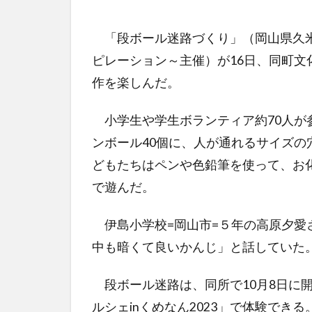
「段ボール迷路づくり」（岡山県久米郡
ピレーション～主催）が16日、同町
作を楽しんだ。
小学生や学生ボランティア約70人が参
ンボール40個に、人が通れるサイズ
どもたちはペンや色鉛筆を使って、お
で遊んだ。
伊島小学校=岡山市=５年の高原夕愛
中も暗くて良いかんじ」と話していた
段ボール迷路は、同所で10月8日に
ルシェinくめなん2023」で体験できる