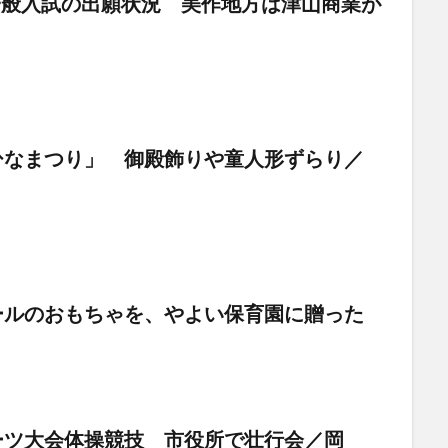
校一般入試の出願状況 美作地方は津山商業が
ひなまつり」 御殿飾りや童人形ずらり／
ールのおもちゃを、やよい保育園に贈った
ーツ大会体操競技 市役所で壮行会／岡