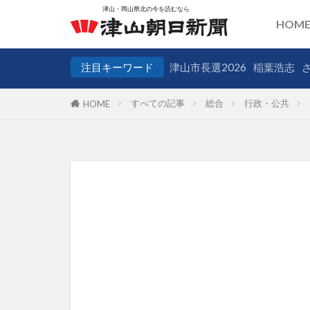
HOM
注目キーワード
津山市長選2026
稲葉浩志
すべての記事
総合
行政・公共
HOME