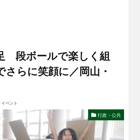
足 段ボールで楽しく組
でさらに笑顔に／岡山・
,
イベント
行政・公共