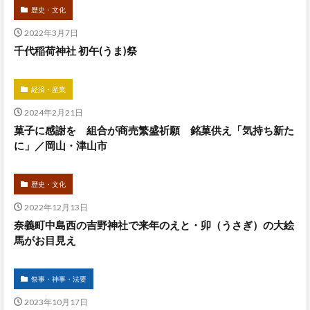
歴史・文化
2022年3月7日
千代稲荷神社 初午(うま)祭
経済・産業
2024年2月21日
菓子に感謝を 組合が商売繁盛祈願 銘菓供え「気持ち新た
に」／岡山・津山市
歴史・文化
2022年12月13日
奈義町中島西の吉野神社で来年のえと・卯（うさぎ）の大絵
馬がお目見え
祭事・神事・法要
2023年10月17日