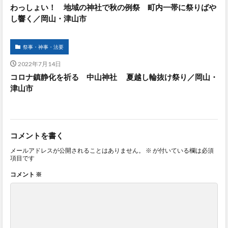
わっしょい！ 地域の神社で秋の例祭 町内一帯に祭りばや
し響く／岡山・津山市
祭事・神事・法要
2022年7月14日
コロナ鎮静化を祈る 中山神社 夏越し輪抜け祭り／岡山・
津山市
コメントを書く
メールアドレスが公開されることはありません。
※
が付いている欄は必須
項目です
コメント
※