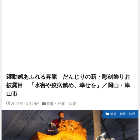
躍動感あふれる昇龍 だんじりの新・彫刻飾りお
披露目 「水害や疫病鎮め、幸せを」／岡山・津
山市
2023年10月24日
祭事・神事・法要
祭事・神事・法要