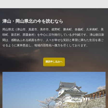
津山・岡山県北の今を読むなら
岡山県北（津山市、真庭市、美作市、鏡野町、勝央町、奈義町、久米南町、美
咲町、新庄村、西粟倉村）を中心に日刊発行している夕刊紙です。 津山朝日新
聞は、感動あふれる紙面を作り、人々が幸せな笑顔と希望に満ちた生活を過ご
せるように東奔西走し、地域の活性化へ微力を尽くしております。
購読申し込みへ