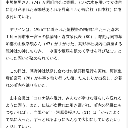
中坂彰男さん（74）が同町内会に寄贈。ヒバの木を用いて立体的
に彫り込まれた躍動感あふれる昇竜４匹が舞台柱（四本柱）に巻
き付いている。
デザインは、1986年に造られた龍櫻臺の制作に当たった森木
工所＝同市東一宮＝の指物師・森玄呆代表（80）。彫刻は同市草
加部の山根幸嶺さん（67）が手がけた。髙野神社境内に鎮座する
龍神社の神にちなみ、「水害や疫病を鎮めて幸せを呼び込む」と
いった願いが込められている。
この日は、髙野神社秋祭に合わせお披露目巡行を実施。河原重
彦前宮司（78）が神事を執り行った後、だんじりが出発し、夕暮
れの町内を練り歩いた。
山中会長は「コロナ禍を退け、みんなが幸せな暮らしを送れる
ように願う。また、伝統が次世代に引き継がれ、町内の発展にも
つながれば」。向陽小6年・河原美桜さん（11）は「かっこよく
て気に入った。ずっと残るようにみんなで大切にしていきたい」
と話していた。