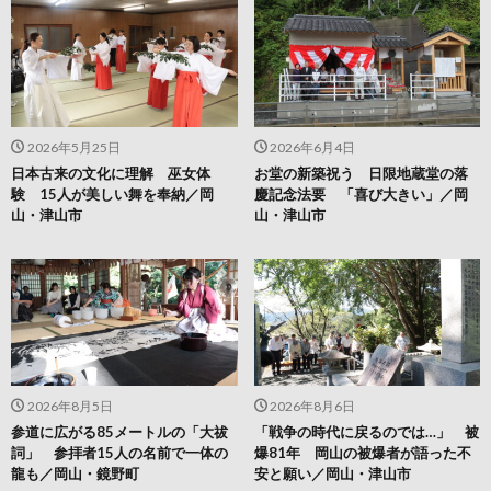
2026年5月25日
2026年6月4日
日本古来の文化に理解 巫女体
お堂の新築祝う 日限地蔵堂の落
験 15人が美しい舞を奉納／岡
慶記念法要 「喜び大きい」／岡
山・津山市
山・津山市
2026年8月5日
2026年8月6日
参道に広がる85メートルの「大祓
「戦争の時代に戻るのでは…」 被
詞」 参拝者15人の名前で一体の
爆81年 岡山の被爆者が語った不
龍も／岡山・鏡野町
安と願い／岡山・津山市