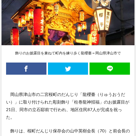
飾りのお披露目を兼ねて町内を練り歩く龍櫻臺＝岡山県津山市で
岡山県津山市の二宮桜町のだんじり「龍櫻臺（りゅうおうだ
い）」に取り付けられた彫刻飾り「柱巻龍神招福」のお披露目が
21日、同市の立石邸前で行われ、地区住民87人が完成を祝っ
た。
飾りは、桜町だんじり保存会の山中英樹会長（70）と前会長の