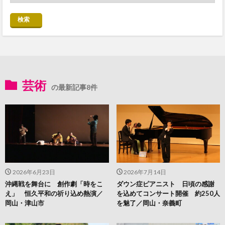
検索
芸術
の最新記事8件
2026年6月23日
2026年7月14日
沖縄戦を舞台に 創作劇「時をこ
ダウン症ピアニスト 日頃の感謝
え」 恒久平和の祈り込め熱演／
を込めてコンサート開催 約250人
岡山・津山市
を魅了／岡山・奈義町