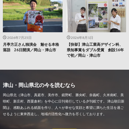
2026年7月25日
2026年8月1日
月亭方正さん独演会 魅せる本格
【快挙】津山工業高デザイン科、
落語 26日開演／岡山・津山市
県知事賞をダブル受賞 創設16年
で初／岡山・津山市
津山・岡山県北の今を読むなら
岡山県北（津山市、真庭市、美作市、鏡野町、勝央町、奈義町、久米南町、美
咲町、新庄村、西粟倉村）を中心に日刊発行している夕刊紙です。 津山朝日新
聞は、感動あふれる紙面を作り、人々が幸せな笑顔と希望に満ちた生活を過ご
せるように東奔西走し、地域の活性化へ微力を尽くしております。