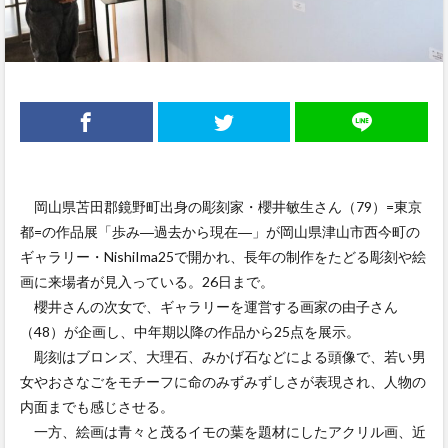
岡山県苫田郡鏡野町出身の彫刻家・櫻井敏生さん（79）=東京
都=の作品展「歩み―過去から現在―」が岡山県津山市西今町の
ギャラリー・NishiIma25で開かれ、長年の制作をたどる彫刻や絵
画に来場者が見入っている。26日まで。
櫻井さんの次女で、ギャラリーを運営する画家の由子さん
（48）が企画し、中年期以降の作品から25点を展示。
彫刻はブロンズ、大理石、みかげ石などによる頭像で、若い男
女やおさなごをモチーフに命のみずみずしさが表現され、人物の
内面までも感じさせる。
一方、絵画は青々と茂るイモの葉を題材にしたアクリル画、近