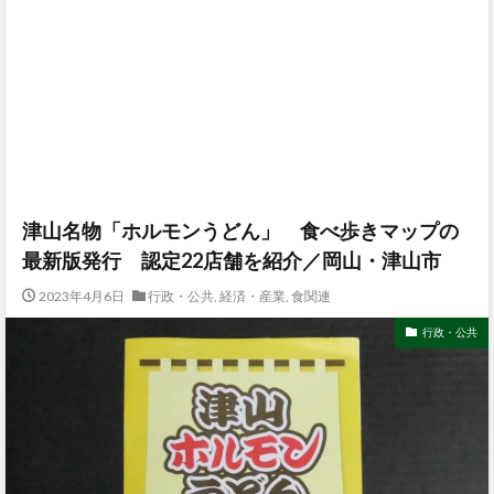
津山名物「ホルモンうどん」 食べ歩きマップの
最新版発行 認定22店舗を紹介／岡山・津山市
2023年4月6日
行政・公共
,
経済・産業
,
食関連
行政・公共