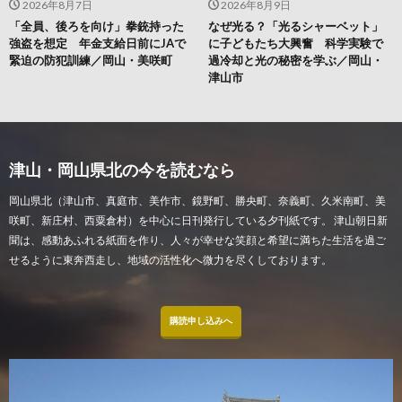
2026年8月7日
2026年8月9日
「全員、後ろを向け」拳銃持った
なぜ光る？「光るシャーベット」
強盗を想定 年金支給日前にJAで
に子どもたち大興奮 科学実験で
緊迫の防犯訓練／岡山・美咲町
過冷却と光の秘密を学ぶ／岡山・
津山市
津山・岡山県北の今を読むなら
岡山県北（津山市、真庭市、美作市、鏡野町、勝央町、奈義町、久米南町、美
咲町、新庄村、西粟倉村）を中心に日刊発行している夕刊紙です。 津山朝日新
聞は、感動あふれる紙面を作り、人々が幸せな笑顔と希望に満ちた生活を過ご
せるように東奔西走し、地域の活性化へ微力を尽くしております。
購読申し込みへ