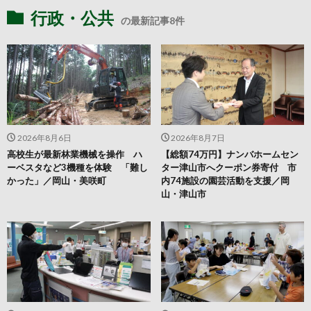
行政・公共
の最新記事8件
2026年8月6日
2026年8月7日
高校生が最新林業機械を操作 ハ
【総額74万円】ナンバホームセン
ーベスタなど3機種を体験 「難し
ター津山市へクーポン券寄付 市
かった」／岡山・美咲町
内74施設の園芸活動を支援／岡
山・津山市