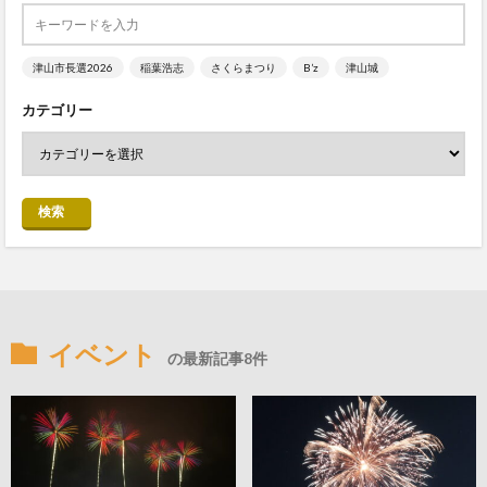
津山市長選2026
稲葉浩志
さくらまつり
B’z
津山城
カテゴリー
検索
イベント
の最新記事8件