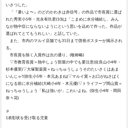
いさつした。
「『暑いよ〜』のどのかわきは赤信号」の作品で市長賞に選ば
れた秀実小5年・光永有玖君(10)は「こまめに水分補給し、みん
なが熱中症にならないようにという思いを込めて作った。作品が
選ばれてとてもうれしい」と話していた。
また、市内のマルイ店舗でも31日まで啓発ポスターが掲示され
る。
市長賞を除く入賞作は次の通り。(敬称略)
▽市教育長賞＝熱中しょう部屋の中でも要注意(佐良山小4年・
杉本優里)▽大塚製薬賞＝ねっちゅうしょうそのたいさくはあま
いんじゃ?(弥生小5年・本元あまね)▽マルイ賞＝お口がねさばく
になる前に水分補給(大崎小6年・木元優)▽トライフープ岡山賞＝
ねっちゅうしょう「私は強いが」こわいよね。(弥生小4年・岡田
奈々花)
ｐ
1表彰状を受け取る児童