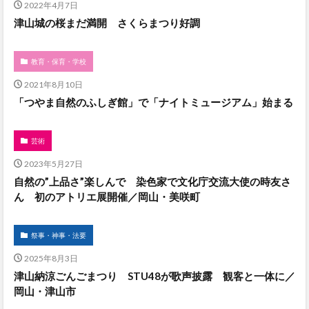
2022年4月7日
津山城の桜まだ満開 さくらまつり好調
教育・保育・学校
2021年8月10日
「つやま自然のふしぎ館」で「ナイトミュージアム」始まる
芸術
2023年5月27日
自然の”上品さ”楽しんで 染色家で文化庁交流大使の時友さ
ん 初のアトリエ展開催／岡山・美咲町
祭事・神事・法要
2025年8月3日
津山納涼ごんごまつり STU48が歌声披露 観客と一体に／
岡山・津山市