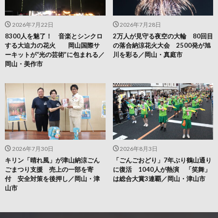
2026年7月22日
2026年7月28日
8300人を魅了！ 音楽とシンクロ
2万人が見守る夜空の大輪 80回目
する大迫力の花火 岡山国際サ
の落合納涼花火大会 2500発が旭
ーキットが“光の芸術”に包まれる／
川を彩る／岡山・真庭市
岡山・美作市
2026年7月30日
2026年8月3日
キリン「晴れ風」が津山納涼ごん
「ごんごおどり」7年ぶり鶴山通り
ごまつり支援 売上の一部を寄
に復活 1040人が熱演 「笑舞」
付 安全対策を後押し／岡山・津
は総合大賞3連覇／岡山・津山市
山市