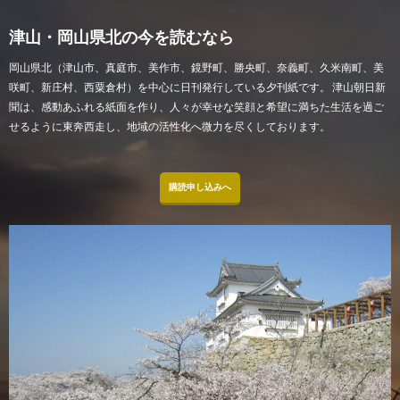
津山・岡山県北の今を読むなら
岡山県北（津山市、真庭市、美作市、鏡野町、勝央町、奈義町、久米南町、美
咲町、新庄村、西粟倉村）を中心に日刊発行している夕刊紙です。 津山朝日新
聞は、感動あふれる紙面を作り、人々が幸せな笑顔と希望に満ちた生活を過ご
せるように東奔西走し、地域の活性化へ微力を尽くしております。
購読申し込みへ