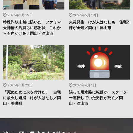
2026年5月15日
2026年5月19日
特殊詐欺未然に防いだ ファミマ
火災発生 けが人はなしも 住宅2
天神橋の店員らに感謝状 これか
棟が全焼／岡山・津山市
らも声かけを／岡山・津山市
2026年5月23日
2026年6月1日
「死ぬために火を付けた」 自宅
誤って用水路に転落か スクータ
に放火し逮捕 けが人はなし／岡
ー運転していた男性が死亡／岡
山・美咲町
山・津山市