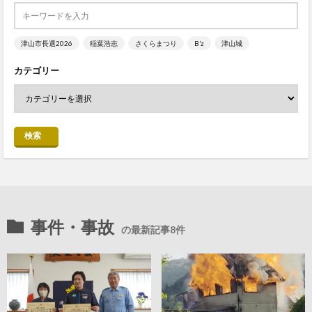
津山市長選2026
稲葉浩志
さくらまつり
B’z
津山城
カテゴリー
検索
事件・事故
の最新記事8件