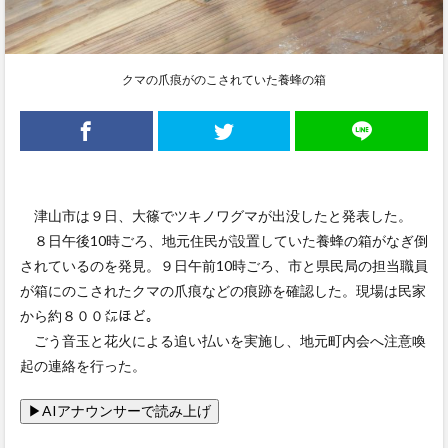
クマの爪痕がのこされていた養蜂の箱
津山市は９日、大篠でツキノワグマが出没したと発表した。
８日午後10時ごろ、地元住民が設置していた養蜂の箱がなぎ倒
されているのを発見。９日午前10時ごろ、市と県民局の担当職員
が箱にのこされたクマの爪痕などの痕跡を確認した。現場は民家
から約８００㍍ほど。
ごう音玉と花火による追い払いを実施し、地元町内会へ注意喚
起の連絡を行った。