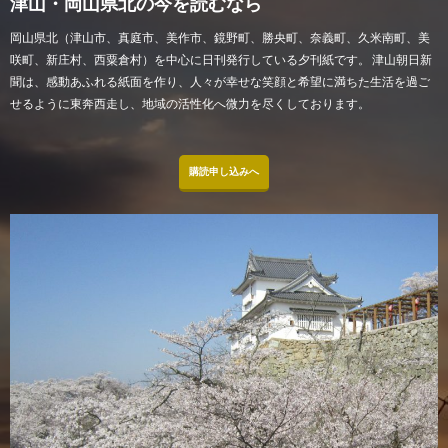
津山・岡山県北の今を読むなら
岡山県北（津山市、真庭市、美作市、鏡野町、勝央町、奈義町、久米南町、美
咲町、新庄村、西粟倉村）を中心に日刊発行している夕刊紙です。 津山朝日新
聞は、感動あふれる紙面を作り、人々が幸せな笑顔と希望に満ちた生活を過ご
せるように東奔西走し、地域の活性化へ微力を尽くしております。
購読申し込みへ