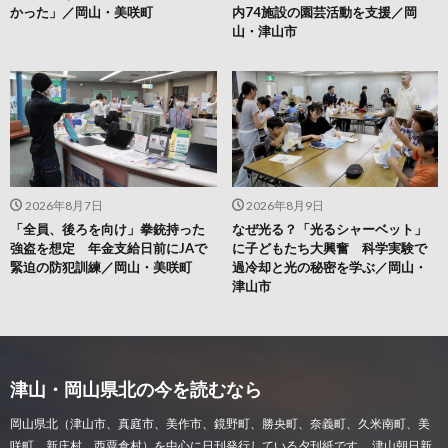
かった」／岡山・美咲町
内74施設の園芸活動を支援／岡
山・津山市
2026年8月7日
2026年8月9日
「全員、後ろを向け」拳銃持った
なぜ光る？「光るシャーベット」
強盗を想定 年金支給日前にJAで
に子どもたち大興奮 科学実験で
緊迫の防犯訓練／岡山・美咲町
過冷却と光の秘密を学ぶ／岡山・
津山市
津山・岡山県北の今を読むなら
岡山県北（津山市、真庭市、美作市、鏡野町、勝央町、奈義町、久米南町、美
咲町、新庄村、西粟倉村）を中心に日刊発行している夕刊紙です。 津山朝日新