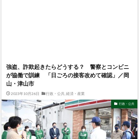
強盗、詐欺起きたらどうする？ 警察とコンビニ
が協働で訓練 「日ごろの接客改めて確認」／岡
山・津山市
2023年10月26日
行政・公共
,
経済・産業
行政・公共