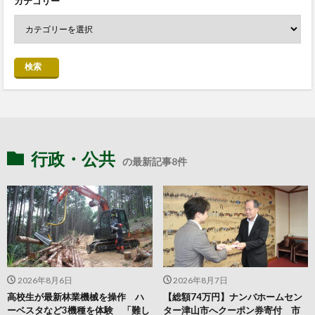
カテゴリー
検索
行政・公共
の最新記事8件
2026年8月6日
2026年8月7日
高校生が最新林業機械を操作 ハ
【総額74万円】ナンバホームセン
ーベスタなど3機種を体験 「難し
ター津山市へクーポン券寄付 市