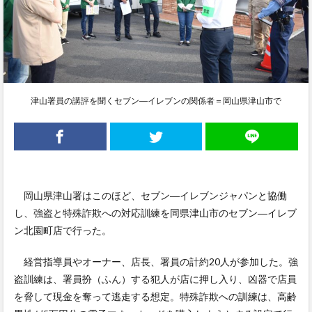
津山署員の講評を聞くセブン―イレブンの関係者＝岡山県津山市で
岡山県津山署はこのほど、セブン―イレブンジャパンと協働
し、強盗と特殊詐欺への対応訓練を同県津山市のセブン―イレブ
ン北園町店で行った。
経営指導員やオーナー、店長、署員の計約20人が参加した。強
盗訓練は、署員扮（ふん）する犯人が店に押し入り、凶器で店員
を脅して現金を奪って逃走する想定。特殊詐欺への訓練は、高齢