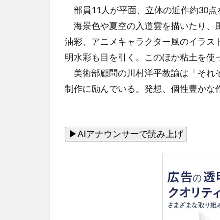
部員11人が平面、立体の近作約30点
海景色や夏空の入道雲を描いたり、風
油彩、アニメキャラクター風のイラス
明水彩も目を引く。このほか粘土を使
美術部顧問の川村洋平教諭は「それぞ
制作に励んでいる。発想、個性豊かな