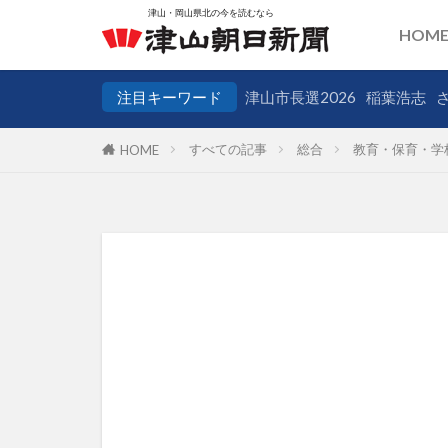
HOM
注目キーワード
津山市長選2026
稲葉浩志
すべての記事
総合
教育・保育・学
HOME