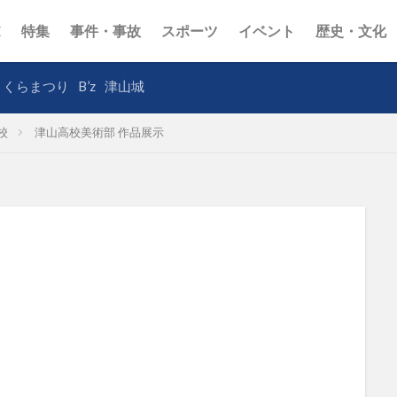
E
特集
事件・事故
スポーツ
イベント
歴史・文化
さくらまつり
B’z
津山城
校
津山高校美術部 作品展示