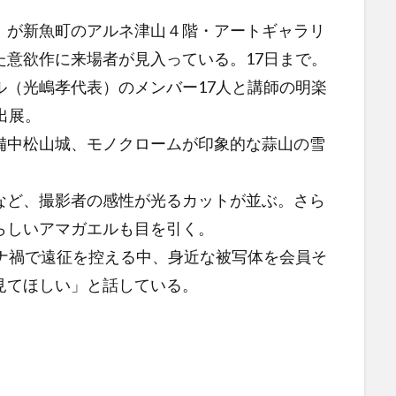
が新魚町のアルネ津山４階・アートギャラリ
た意欲作に来場者が見入っている。17日まで。
（光嶋孝代表）のメンバー17人と講師の明楽
出展。
中松山城、モノクロームが印象的な蒜山の雪
など、撮影者の感性が光るカットが並ぶ。さら
らしいアマガエルも目を引く。
ナ禍で遠征を控える中、身近な被写体を会員そ
見てほしい」と話している。