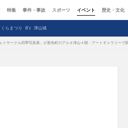
E
特集
事件・事故
スポーツ
イベント
歴史・文化
さくらまつり
B’z
津山城
ォトサークル四季写真展」が新魚町のアルネ津山４階・アートギャラリーで