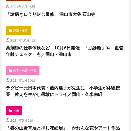
2021年7月28日
「諸病きゅうり封じ厳修」 津山市大谷 石山寺
経済・産業
2024年10月4日
薬剤師の仕事体験など 10月6日開催 「肌診断」や「血管
年齢チェック」も／岡山・津山市
教育・保育・学校
2024年1月30日
ラグビー元日本代表・藪内選手が先生に 小学生が体験授
業 教えを生かし果敢にトライ／岡山・久米南町
芸術
2024年5月5日
「春の山野草展と押し花絵展」 かれんな花やアート作品