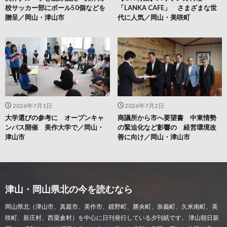
校サッカー部にボール50個などを
「LANKA CAFE」 さまざまな世
贈呈／岡山・津山市
代に人気／岡山・美咲町
2026年7月1日
2026年7月2日
大学選びの参考に オープンキャ
商議所から市へ要望書 中東情勢
ンパス開催 美作大学で／岡山・
の緊迫化など影響の 経営環境改
津山市
善に向け／岡山・津山市
津山・岡山県北の今を読むなら
岡山県北（津山市、真庭市、美作市、鏡野町、勝央町、奈義町、久米南町、美
咲町、新庄村、西粟倉村）を中心に日刊発行している夕刊紙です。 津山朝日新