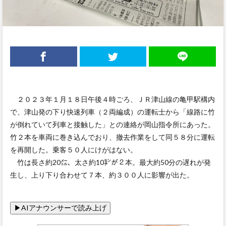
２０２３年１月１８日午後４時ごろ、ＪＲ津山線の亀甲駅構内
で、津山発の下り快速列車（２両編成）の運転士から「線路に竹
が倒れていて列車と接触した」との連絡が岡山指令所にあった。
竹２本を車両に巻き込んでおり、撤去作業をして同５８分に運転
を再開した。乗客５０人にけがはない。
竹は長さ約20㍍、太さ約10㌢が２本。最大約50分の遅れが発
生し、上り下り合わせて７本、約３００人に影響が出た。