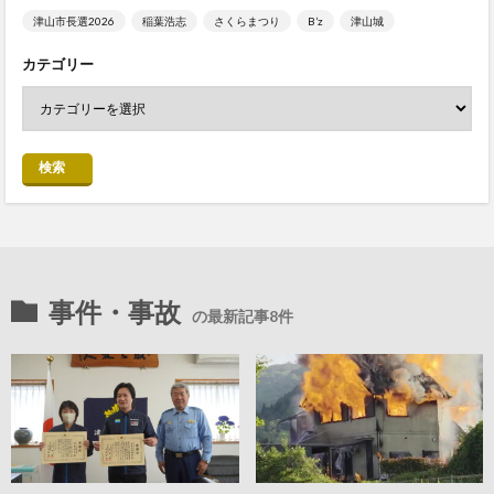
津山市長選2026
稲葉浩志
さくらまつり
B’z
津山城
カテゴリー
検索
事件・事故
の最新記事8件