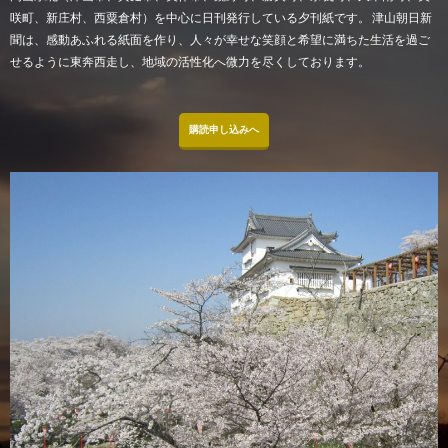
咲町、新庄村、西粟倉村）を中心に日刊発行している夕刊紙です。 津山朝日新
聞は、感動あふれる紙面を作り、人々が幸せな笑顔と希望に満ちた生活を過ご
せるように東奔西走し、地域の活性化へ微力を尽くしております。
購読申し込みへ