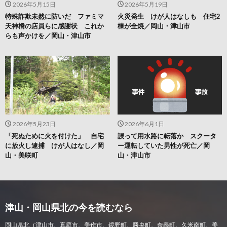
2026年5月15日
2026年5月19日
特殊詐欺未然に防いだ ファミマ
火災発生 けが人はなしも 住宅2
天神橋の店員らに感謝状 これか
棟が全焼／岡山・津山市
らも声かけを／岡山・津山市
2026年5月23日
2026年6月1日
「死ぬために火を付けた」 自宅
誤って用水路に転落か スクータ
に放火し逮捕 けが人はなし／岡
ー運転していた男性が死亡／岡
山・美咲町
山・津山市
津山・岡山県北の今を読むなら
岡山県北（津山市、真庭市、美作市、鏡野町、勝央町、奈義町、久米南町、美