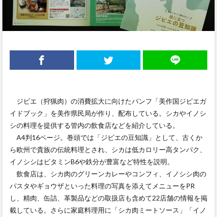
ジビエ（狩猟肉）の消費拡大に向けたパンフ「美作国ジビエガ
イドブック」を美作県民局が作り、配布している。シカやイノシ
シの料理を提供する管内の飲食店などを紹介している。
A4判16ページ。巻頭では「ジビエの豆知識」として、古くか
ら欧州で貴族の伝統料理とされ、シカは低カロリー高タンパク、
イノシシはビタミンB6や鉄分が豊富など特性を説明。
飲食店は、シカ肉のグリーンカレーやコンフィ、イノシシ肉の
パスタやギョウザといった料理の写真を添えてメニューをPR
し、精肉、缶詰、革製品などの取扱店も含めて22店舗の情報を掲
載している。さらに家庭料理用に「シカ肉ミートソース」「イノ