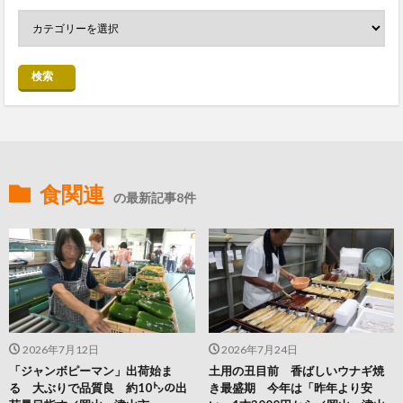
検索
食関連
の最新記事8件
2026年7月12日
2026年7月24日
「ジャンボピーマン」出荷始ま
土用の丑目前 香ばしいウナギ焼
る 大ぶりで品質良 約10㌧の出
き最盛期 今年は「昨年より安