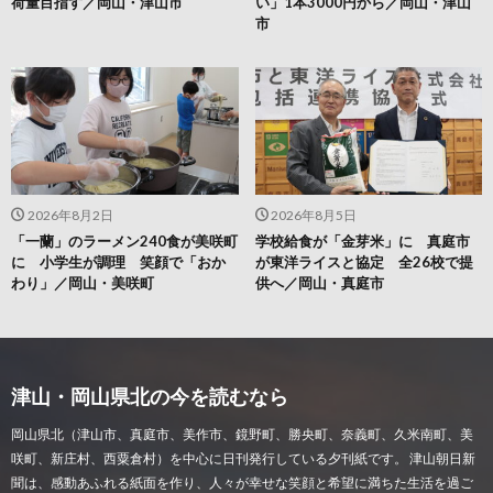
荷量目指す／岡山・津山市
い」1本3000円から／岡山・津山
市
2026年8月2日
2026年8月5日
「一蘭」のラーメン240食が美咲町
学校給食が「金芽米」に 真庭市
に 小学生が調理 笑顔で「おか
が東洋ライスと協定 全26校で提
わり」／岡山・美咲町
供へ／岡山・真庭市
津山・岡山県北の今を読むなら
岡山県北（津山市、真庭市、美作市、鏡野町、勝央町、奈義町、久米南町、美
咲町、新庄村、西粟倉村）を中心に日刊発行している夕刊紙です。 津山朝日新
聞は、感動あふれる紙面を作り、人々が幸せな笑顔と希望に満ちた生活を過ご