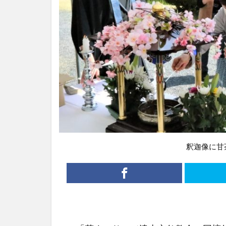
釈迦像に甘