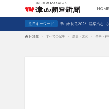
HOM
注目キーワード
津山市長選2026
稲葉浩志
すべての記事
歴史・文化
祭事・神
HOME