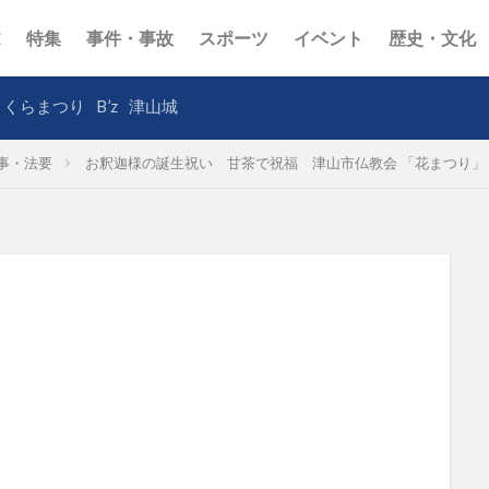
E
特集
事件・事故
スポーツ
イベント
歴史・文化
さくらまつり
B’z
津山城
事・法要
お釈迦様の誕生祝い 甘茶で祝福 津山市仏教会 「花まつり」