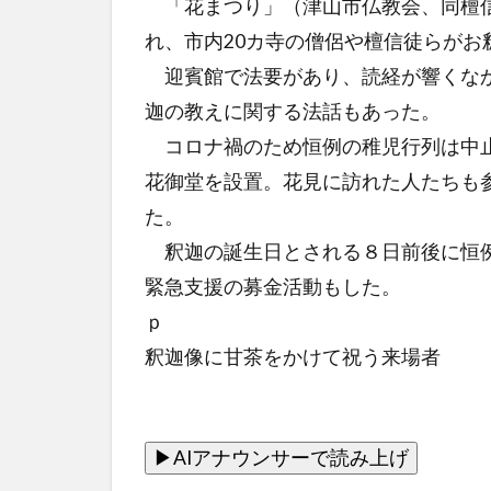
「花まつり」（津山市仏教会、同檀信
れ、市内20カ寺の僧侶や檀信徒らがお
迎賓館で法要があり、読経が響くなか
迦の教えに関する法話もあった。
コロナ禍のため恒例の稚児行列は中止
花御堂を設置。花見に訪れた人たちも
た。
釈迦の誕生日とされる８日前後に恒例
緊急支援の募金活動もした。
ｐ
釈迦像に甘茶をかけて祝う来場者