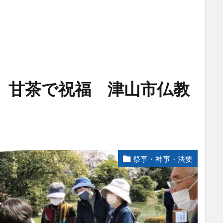
 甘茶で祝福 津山市仏教
祭事・神事・法要