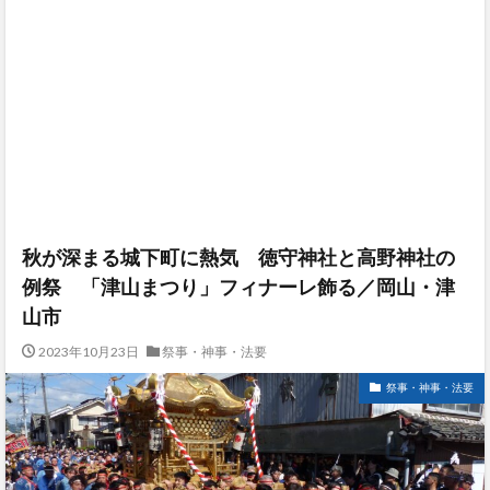
秋が深まる城下町に熱気 徳守神社と高野神社の
例祭 「津山まつり」フィナーレ飾る／岡山・津
山市
2023年10月23日
祭事・神事・法要
祭事・神事・法要