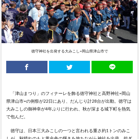
徳守神社を出発する大みこし=岡山県津山市で
「津山まつり」のフィナーレを飾る徳守神社と高野神社=岡山
県津山市=の例祭が22日にあり、だんじり計28台が出動。徳守は
大みこしの御神幸が4年ぶりに行われ、秋が深まる城下町を熱気
で包んだ。
徳守は、日本三大みこしの一つと言われる重さ約1トンのみこ
しが、秋晴れのもと黄金色の輝きを放ちながら神社を出発。担ぎ