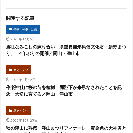
関連する記事
祭事・神事・法要
2023年11月5日
勇壮なみこしの練り合い 県重要無形民俗文化財「新野まつ
り」 4年ぶりの開催／岡山・津山市
歴史・文化
2024年6月12日
作楽神社に桜の苗を植樹 両陛下が来県なされたことを記
念 大切に育てる／岡山・津山市
歴史・文化
2025年10月27日
秋の津山に熱気 津山まつりフィナーレ 黄金色の大神輿と