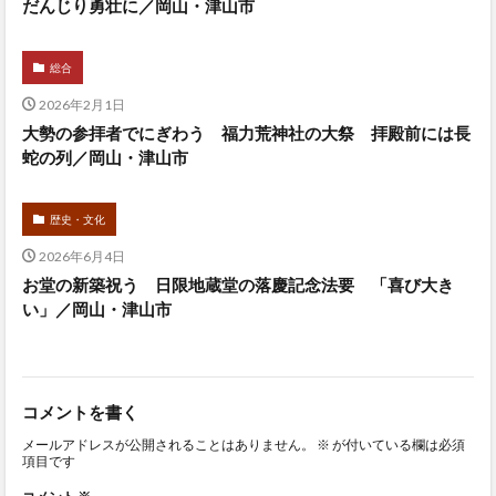
だんじり勇壮に／岡山・津山市
総合
2026年2月1日
大勢の参拝者でにぎわう 福力荒神社の大祭 拝殿前には長
蛇の列／岡山・津山市
歴史・文化
2026年6月4日
お堂の新築祝う 日限地蔵堂の落慶記念法要 「喜び大き
い」／岡山・津山市
コメントを書く
メールアドレスが公開されることはありません。
※
が付いている欄は必須
項目です