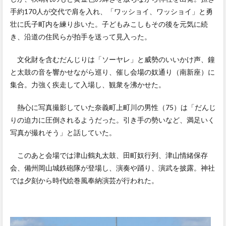
手約170人が交代で肩を入れ、「ワッショイ、ワッショイ」と勇
壮に氏子町内を練り歩いた。子どもみこしもその後を元気に続
き、沿道の住民らが拍手を送って見入った。
文化財を含むだんじりは「ソーヤレ」と威勢のいいかけ声、鐘
と太鼓の音を響かせながら巡り、催し会場の奴通り（南新座）に
集合。力強く疾走して入場し、観衆を沸かせた。
熱心に写真撮影していた奈義町上町川の男性（75）は「だんじ
りの迫力に圧倒されるようだった。引き手の勢いなど、満足いく
写真が撮れそう」と話していた。
このあと会場では津山鶴丸太鼓、田町奴行列、津山情緒保存
会、備州岡山城鉄砲隊が登場し、演奏や踊り、演武を披露。神社
では夕刻から時代絵巻風奉納演芸が行われた。