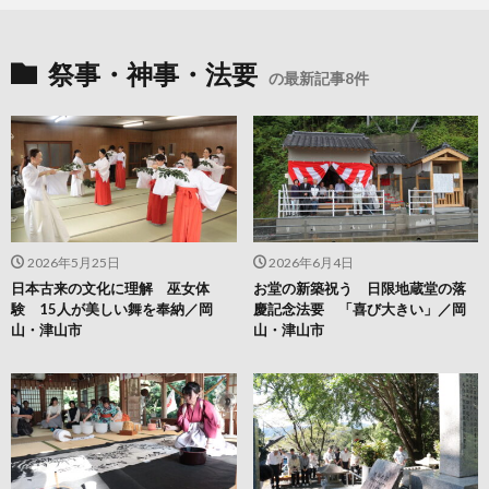
祭事・神事・法要
の最新記事8件
2026年5月25日
2026年6月4日
日本古来の文化に理解 巫女体
お堂の新築祝う 日限地蔵堂の落
験 15人が美しい舞を奉納／岡
慶記念法要 「喜び大きい」／岡
山・津山市
山・津山市