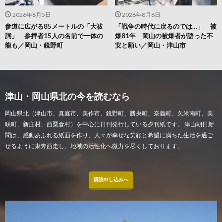
2026年8月5日
2026年8月6日
参道に広がる85メートルの「大祓
「戦争の時代に戻るのでは…」 被
詞」 参拝者15人の名前で一体の
爆81年 岡山の被爆者が語った不
龍も／岡山・鏡野町
安と願い／岡山・津山市
津山・岡山県北の今を読むなら
岡山県北（津山市、真庭市、美作市、鏡野町、勝央町、奈義町、久米南町、美
咲町、新庄村、西粟倉村）を中心に日刊発行している夕刊紙です。 津山朝日新
聞は、感動あふれる紙面を作り、人々が幸せな笑顔と希望に満ちた生活を過ご
せるように東奔西走し、地域の活性化へ微力を尽くしております。
購読申し込みへ