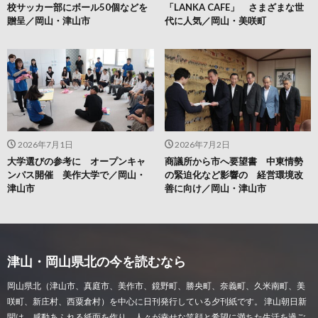
校サッカー部にボール50個などを
「LANKA CAFE」 さまざまな世
贈呈／岡山・津山市
代に人気／岡山・美咲町
2026年7月1日
2026年7月2日
大学選びの参考に オープンキャ
商議所から市へ要望書 中東情勢
ンパス開催 美作大学で／岡山・
の緊迫化など影響の 経営環境改
津山市
善に向け／岡山・津山市
津山・岡山県北の今を読むなら
岡山県北（津山市、真庭市、美作市、鏡野町、勝央町、奈義町、久米南町、美
咲町、新庄村、西粟倉村）を中心に日刊発行している夕刊紙です。 津山朝日新
聞は、感動あふれる紙面を作り、人々が幸せな笑顔と希望に満ちた生活を過ご