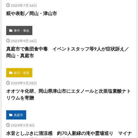
2020年7月16日
糀や表彰／岡山・津山市
事件・事故
2023年9月16日
真庭市で集団食中毒 イベントスタッフ等9人が症状訴え／
岡山・真庭市
経済・産業
2020年5月28日
オオツキ化研、岡山県津山市にエタノールと次亜塩素酸ナト
リウムを寄贈
真庭市
2024年5月4日
水音としぶきに清涼感 約70人新緑の滝や霊場巡り マイナ