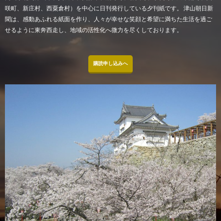
咲町、新庄村、西粟倉村）を中心に日刊発行している夕刊紙です。 津山朝日新
聞は、感動あふれる紙面を作り、人々が幸せな笑顔と希望に満ちた生活を過ご
せるように東奔西走し、地域の活性化へ微力を尽くしております。
購読申し込みへ