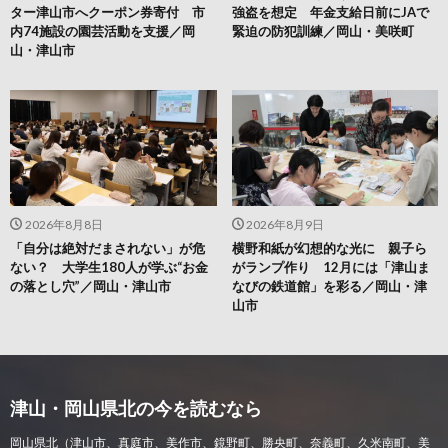
ター津山市へクーポン券寄付 市
強盗を想定 年金支給日前にJAで
内74施設の園芸活動を支援／岡
緊迫の防犯訓練／岡山・美咲町
山・津山市
2026年8月8日
2026年8月9日
「自分は絶対だまされない」が危
横野和紙が幻想的な光に 親子ら
ない？ 大学生180人が学ぶ“お金
がランプ作り 12月には「津山ま
の落とし穴”／岡山・津山市
なびの鉄道館」を彩る／岡山・津
山市
津山・岡山県北の今を読むなら
岡山県北（津山市、真庭市、美作市、鏡野町、勝央町、奈義町、久米南町、美