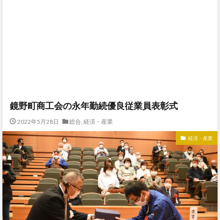
鏡野町商工会の永年勤続優良従業員表彰式
2022年5月28日
総合
,
経済・産業
経済・産業