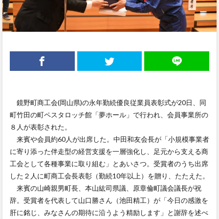
鏡野町商工会(岡山県)の永年勤続優良従業員表彰式が20日、同
町竹田の町ペスタロッチ館「夢ホール」で行われ、会員事業所の
８人が表彰された。
来賓や会員約60人が出席した。中田和友会長が「小規模事業者
に寄り添った伴走型の経営支援を一層強化し、足元から支える商
工会として各種事業に取り組む」とあいさつ。受賞者のうち出席
した２人に町商工会長表彰（勤続10年以上）を贈り、たたえた。
来賓の山崎親男町長、本山紘司県議、原章倫町議会議長が祝
辞。受賞者を代表して山口勝さん（池田精工）が「今日の感激を
肝に銘じ、みなさんの期待に沿うよう精励します」と謝辞を述べ