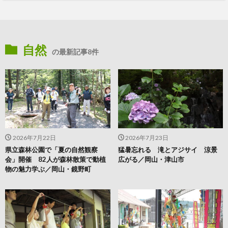
自然
の最新記事8件
2026年7月22日
2026年7月23日
県立森林公園で「夏の自然観察
猛暑忘れる 滝とアジサイ 涼景
会」開催 82人が森林散策で動植
広がる／岡山・津山市
物の魅力学ぶ／岡山・鏡野町