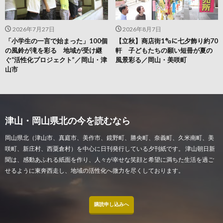
2026年7月27日
2026年8月7日
「小学生の一言で始まった」100個
【立秋】商店街1㌔に七夕飾り約70
の風鈴が滝を彩る 地域が受け継
軒 子どもたちの願い短冊が夏の
ぐ“活性化プロジェクト”／岡山・津
風景彩る／岡山・美咲町
山市
津山・岡山県北の今を読むなら
岡山県北（津山市、真庭市、美作市、鏡野町、勝央町、奈義町、久米南町、美
咲町、新庄村、西粟倉村）を中心に日刊発行している夕刊紙です。 津山朝日新
聞は、感動あふれる紙面を作り、人々が幸せな笑顔と希望に満ちた生活を過ご
せるように東奔西走し、地域の活性化へ微力を尽くしております。
購読申し込みへ