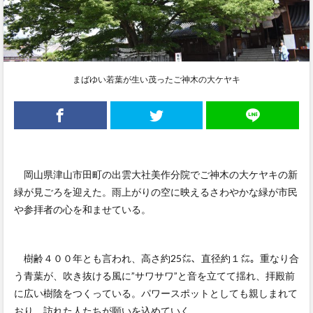
まばゆい若葉が生い茂ったご神木の大ケヤキ
岡山県津山市田町の出雲大社美作分院でご神木の大ケヤキの新
緑が見ごろを迎えた。雨上がりの空に映えるさわやかな緑が市民
や参拝者の心を和ませている。
樹齢４００年とも言われ、高さ約25㍍、直径約１㍍。重なり合
う青葉が、吹き抜ける風に”サワサワ”と音を立てて揺れ、拝殿前
に広い樹陰をつくっている。パワースポットとしても親しまれて
おり、訪れた人たちが願いを込めていく。