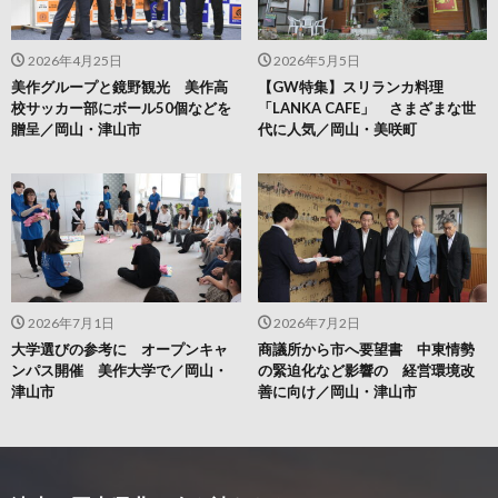
2026年4月25日
2026年5月5日
美作グループと鏡野観光 美作高
【GW特集】スリランカ料理
校サッカー部にボール50個などを
「LANKA CAFE」 さまざまな世
贈呈／岡山・津山市
代に人気／岡山・美咲町
2026年7月1日
2026年7月2日
大学選びの参考に オープンキャ
商議所から市へ要望書 中東情勢
ンパス開催 美作大学で／岡山・
の緊迫化など影響の 経営環境改
津山市
善に向け／岡山・津山市