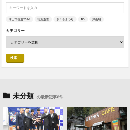
津山市長選2026
稲葉浩志
さくらまつり
B’z
津山城
カテゴリー
検索
未分類
の最新記事8件