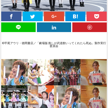
©平尾アウリ・徳間書店／「劇場版 推しが武道館いってくれたら死ぬ」製作実行
委員会