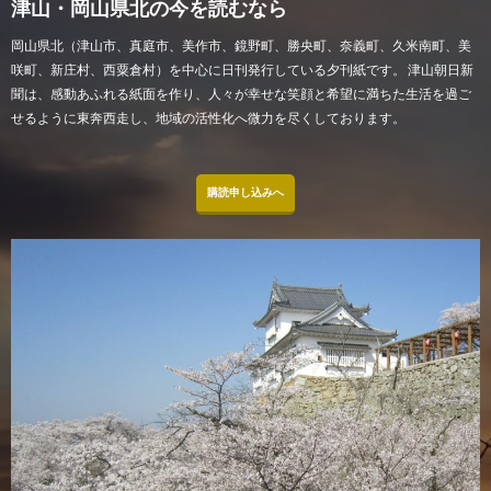
津山・岡山県北の今を読むなら
岡山県北（津山市、真庭市、美作市、鏡野町、勝央町、奈義町、久米南町、美
咲町、新庄村、西粟倉村）を中心に日刊発行している夕刊紙です。 津山朝日新
聞は、感動あふれる紙面を作り、人々が幸せな笑顔と希望に満ちた生活を過ご
せるように東奔西走し、地域の活性化へ微力を尽くしております。
購読申し込みへ