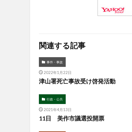
関連する記事
事件・事故
2022年1月22日
津山署死亡事故受け啓発活動
行政・公共
2021年4月13日
11日 美作市議選投開票