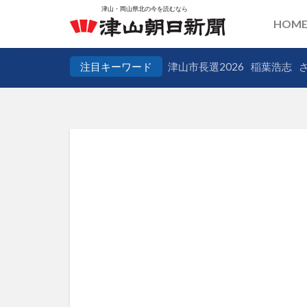
HOM
注目キーワード
津山市長選2026
稲葉浩志