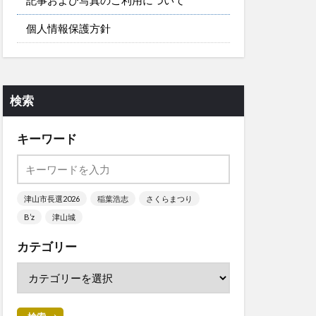
個人情報保護方針
検索
キーワード
津山市長選2026
稲葉浩志
さくらまつり
B’z
津山城
カテゴリー