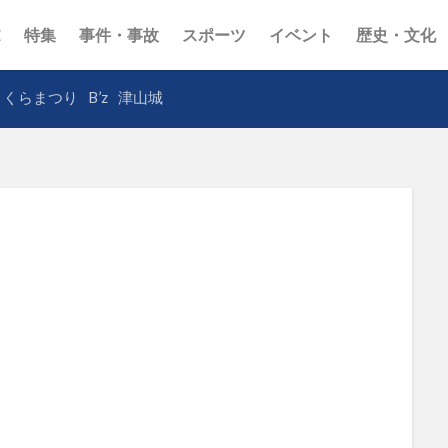
E
特集
事件・事故
スポーツ
イベント
歴史・文化
さくらまつり
B’z
津山城