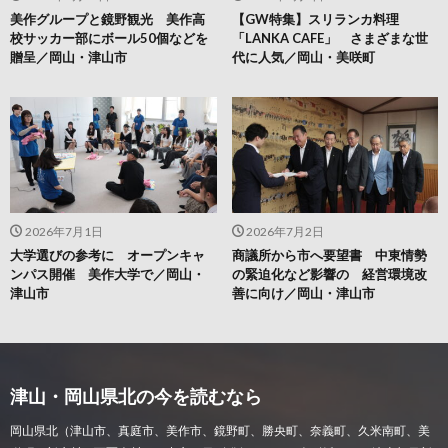
美作グループと鏡野観光 美作高
【GW特集】スリランカ料理
校サッカー部にボール50個などを
「LANKA CAFE」 さまざまな世
贈呈／岡山・津山市
代に人気／岡山・美咲町
2026年7月1日
2026年7月2日
大学選びの参考に オープンキャ
商議所から市へ要望書 中東情勢
ンパス開催 美作大学で／岡山・
の緊迫化など影響の 経営環境改
津山市
善に向け／岡山・津山市
津山・岡山県北の今を読むなら
岡山県北（津山市、真庭市、美作市、鏡野町、勝央町、奈義町、久米南町、美