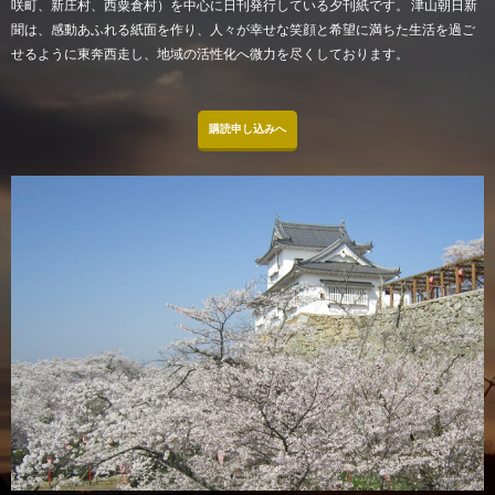
咲町、新庄村、西粟倉村）を中心に日刊発行している夕刊紙です。 津山朝日新
聞は、感動あふれる紙面を作り、人々が幸せな笑顔と希望に満ちた生活を過ご
せるように東奔西走し、地域の活性化へ微力を尽くしております。
購読申し込みへ