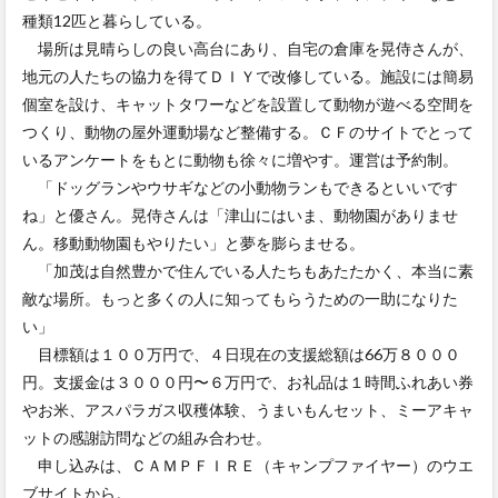
種類12匹と暮らしている。
場所は見晴らしの良い高台にあり、自宅の倉庫を晃侍さんが、
地元の人たちの協力を得てＤＩＹで改修している。施設には簡易
個室を設け、キャットタワーなどを設置して動物が遊べる空間を
つくり、動物の屋外運動場など整備する。ＣＦのサイトでとって
いるアンケートをもとに動物も徐々に増やす。運営は予約制。
「ドッグランやウサギなどの小動物ランもできるといいです
ね」と優さん。晃侍さんは「津山にはいま、動物園がありませ
ん。移動動物園もやりたい」と夢を膨らませる。
「加茂は自然豊かで住んでいる人たちもあたたかく、本当に素
敵な場所。もっと多くの人に知ってもらうための一助になりた
い」
目標額は１００万円で、４日現在の支援総額は66万８０００
円。支援金は３０００円〜６万円で、お礼品は１時間ふれあい券
やお米、アスパラガス収穫体験、うまいもんセット、ミーアキャ
ットの感謝訪問などの組み合わせ。
申し込みは、ＣＡＭＰＦＩＲＥ（キャンプファイヤー）のウエ
ブサイトから。