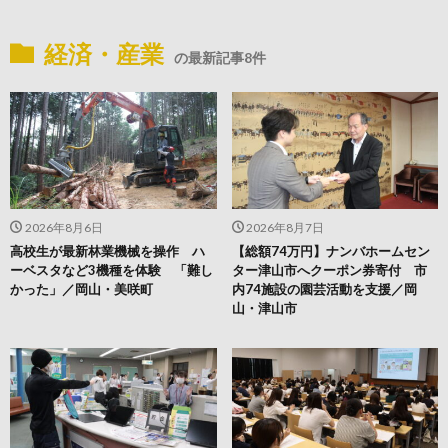
経済・産業
の最新記事8件
2026年8月6日
2026年8月7日
高校生が最新林業機械を操作 ハ
【総額74万円】ナンバホームセン
ーベスタなど3機種を体験 「難し
ター津山市へクーポン券寄付 市
かった」／岡山・美咲町
内74施設の園芸活動を支援／岡
山・津山市