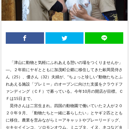
「津山に動物と気軽にふれあえる憩いの場をつくりませんか」
―。２年前にヤギとともに加茂町公郷に移住してきた畝岡晃侍さ
ん（25）、優さん（32）夫婦が、”ちょっと珍しい”動物たちとふ
れあえる施設「プレミー」のオープンに向けた支援をクラウドフ
ァンディング（ＣＦ）で募っている。今年10月の開店が目標。Ｃ
Ｆは15日まで。
晃侍さんは二宮生まれ。四国の動物園で働いていた２人が２０
２０年９月、「動物たちと一緒に暮らしたい」とヤギ２匹ととも
に移住。農業を営みながらミーアキャットやプレーリードッグ、
セキセイインコ、ソロモンオウム、ミニブタ、イヌ、ネコなど８