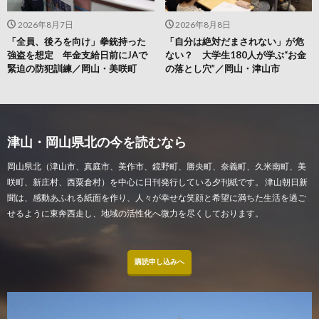
2026年8月7日
2026年8月8日
「全員、後ろを向け」拳銃持った
「自分は絶対だまされない」が危
強盗を想定 年金支給日前にJAで
ない？ 大学生180人が学ぶ“お金
緊迫の防犯訓練／岡山・美咲町
の落とし穴”／岡山・津山市
津山・岡山県北の今を読むなら
岡山県北（津山市、真庭市、美作市、鏡野町、勝央町、奈義町、久米南町、美
咲町、新庄村、西粟倉村）を中心に日刊発行している夕刊紙です。 津山朝日新
聞は、感動あふれる紙面を作り、人々が幸せな笑顔と希望に満ちた生活を過ご
せるように東奔西走し、地域の活性化へ微力を尽くしております。
購読申し込みへ