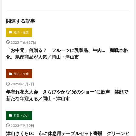
関連する記事
経済・産業
2023年6月27日
「お中元」何贈る？ フルーツに乳製品、牛肉… 商戦本格
化、県産商品が人気／岡山・津山市
歴史・文化
2025年1月2日
年忘れ花火大会 きらびやかな“光のショー”に歓声 笑顔で
新たな年迎える／岡山・津山市
行政・公共
2023年9月9日
津山さくらLC 市に休息用テーブルセット寄贈 グリーンヒ