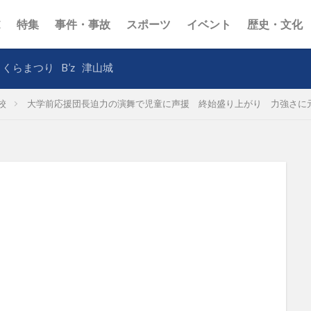
E
特集
事件・事故
スポーツ
イベント
歴史・文化
さくらまつり
B’z
津山城
校
大学前応援団長迫力の演舞で児童に声援 終始盛り上がり 力強さに