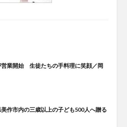
が営業開始 生徒たちの手料理に笑顔／岡
美作市内の三歳以上の子ども500人へ贈る