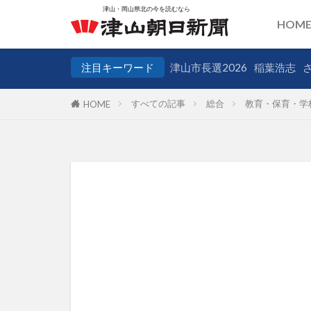
HOM
注目キーワード
津山市長選2026
稲葉浩志
すべての記事
総合
教育・保育・学
HOME