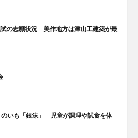
別入試の志願状況 美作地方は津山工建築が最
会
まのいも「銀沫」 児童が調理や試食を体