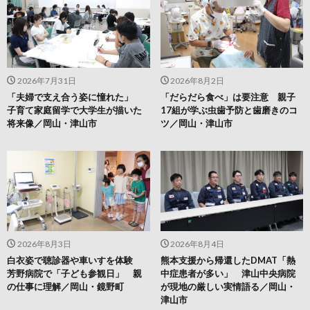
2026年7月31日
2026年8月2日
「夫婦で支え合う姿に憧れた」
「だらだら食べ」は要注意 親子
子育て家庭留学で大学生が描いた
17組が学ぶ虫歯予防と歯磨きのコ
将来像／岡山・津山市
ツ／岡山・津山市
2026年8月3日
2026年8月4日
白衣姿で聴診器や車いすを体験
熊本支援から帰還したDMAT「熱
芳野病院で「子ども参観日」 親
中症患者が多い」 津山中央病院
の仕事に理解／岡山・鏡野町
が現地の厳しい実情語る／岡山・
津山市