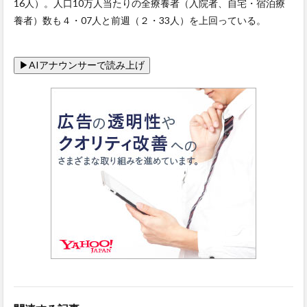
16人）。人口10万人当たりの全療養者（入院者、自宅・宿泊療
養者）数も４・07人と前週（２・33人）を上回っている。