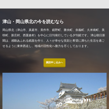
津山・岡山県北の今を読むなら
岡山県北（津山市、真庭市、美作市、鏡野町、勝央町、奈義町、久米南町、美
咲町、新庄村、西粟倉村）を中心に日刊発行している夕刊紙です。 津山朝日新
聞は、感動あふれる紙面を作り、人々が幸せな笑顔と希望に満ちた生活を過ご
せるように東奔西走し、地域の活性化へ微力を尽くしております。
購読申し込みへ