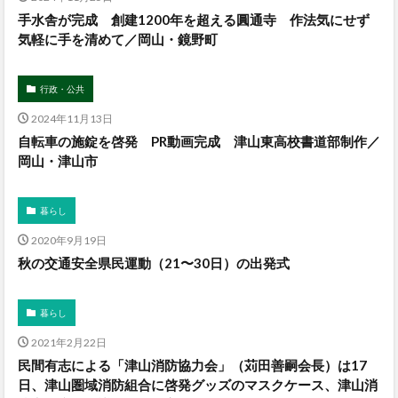
手水舎が完成 創建1200年を超える圓通寺 作法気にせず
気軽に手を清めて／岡山・鏡野町
行政・公共
2024年11月13日
自転車の施錠を啓発 PR動画完成 津山東高校書道部制作／
岡山・津山市
暮らし
2020年9月19日
秋の交通安全県民運動（21〜30日）の出発式
暮らし
2021年2月22日
民間有志による「津山消防協力会」（苅田善嗣会長）は17
日、津山圏域消防組合に啓発グッズのマスクケース、津山消