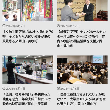
2026年8月7日
2026年8月7日
【立秋】商店街1㌔に七夕飾り約70
【総額74万円】ナンバホームセン
軒 子どもたちの願い短冊が夏の
ター津山市へクーポン券寄付 市
風景彩る／岡山・美咲町
内74施設の園芸活動を支援／岡
山・津山市
2026年8月7日
2026年8月8日
「全員、後ろを向け」拳銃持った
「自分は絶対だまされない」が危
強盗を想定 年金支給日前にJAで
ない？ 大学生180人が学ぶ“お金
緊迫の防犯訓練／岡山・美咲町
の落とし穴”／岡山・津山市