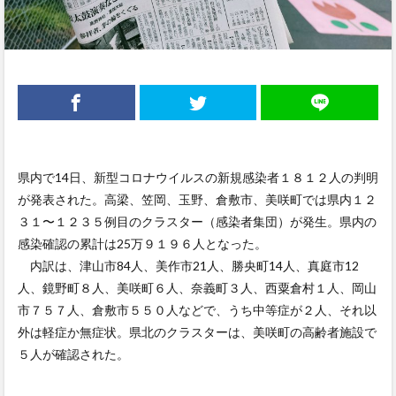
県内で14日、新型コロナウイルスの新規感染者１８１２人の判明
が発表された。高梁、笠岡、玉野、倉敷市、美咲町では県内１２
３１〜１２３５例目のクラスター（感染者集団）が発生。県内の
感染確認の累計は25万９１９６人となった。
内訳は、津山市84人、美作市21人、勝央町14人、真庭市12
人、鏡野町８人、美咲町６人、奈義町３人、西粟倉村１人、岡山
市７５７人、倉敷市５５０人などで、うち中等症が２人、それ以
外は軽症か無症状。県北のクラスターは、美咲町の高齢者施設で
５人が確認された。