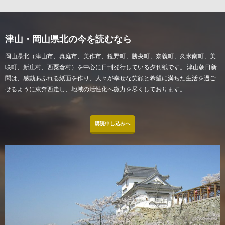
津山・岡山県北の今を読むなら
岡山県北（津山市、真庭市、美作市、鏡野町、勝央町、奈義町、久米南町、美
咲町、新庄村、西粟倉村）を中心に日刊発行している夕刊紙です。 津山朝日新
聞は、感動あふれる紙面を作り、人々が幸せな笑顔と希望に満ちた生活を過ご
せるように東奔西走し、地域の活性化へ微力を尽くしております。
購読申し込みへ